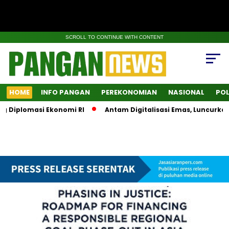
SCROLL TO CONTINUE WITH CONTENT
HOME
INFO PANGAN
PEREKONOMIAN
NASIONAL
POL
iplomasi Ekonomi RI
Antam Digitalisasi Emas, Luncurkan Su