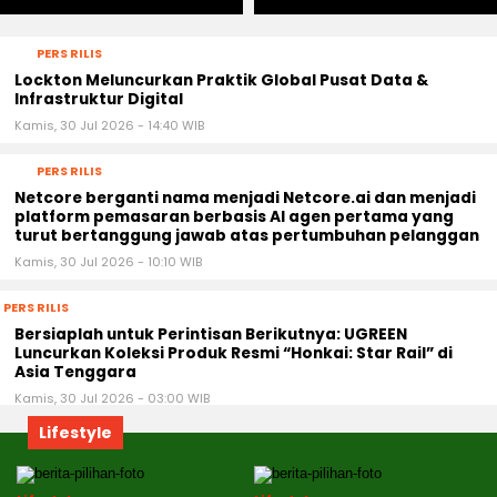
PERS RILIS
Lockton Meluncurkan Praktik Global Pusat Data &
Infrastruktur Digital
Kamis, 30 Jul 2026 - 14:40 WIB
PERS RILIS
Netcore berganti nama menjadi Netcore.ai dan menjadi
platform pemasaran berbasis AI agen pertama yang
turut bertanggung jawab atas pertumbuhan pelanggan
Kamis, 30 Jul 2026 - 10:10 WIB
PERS RILIS
Bersiaplah untuk Perintisan Berikutnya: UGREEN
Luncurkan Koleksi Produk Resmi “Honkai: Star Rail” di
Asia Tenggara
Kamis, 30 Jul 2026 - 03:00 WIB
Lifestyle