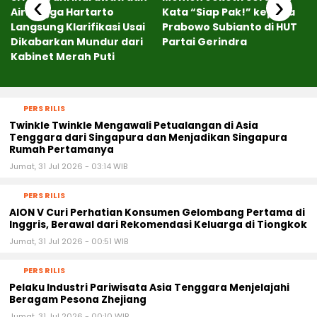
‹
›
Airlangga Hartarto
Kata “Siap Pak!” kepada
Langsung Klarifikasi Usai
Prabowo Subianto di HUT
Dikabarkan Mundur dari
Partai Gerindra
Kabinet Merah Puti
PERS RILIS
Twinkle Twinkle Mengawali Petualangan di Asia
Tenggara dari Singapura dan Menjadikan Singapura
Rumah Pertamanya
Jumat, 31 Jul 2026 - 03:14 WIB
PERS RILIS
AION V Curi Perhatian Konsumen Gelombang Pertama di
Inggris, Berawal dari Rekomendasi Keluarga di Tiongkok
Jumat, 31 Jul 2026 - 00:51 WIB
PERS RILIS
Pelaku Industri Pariwisata Asia Tenggara Menjelajahi
Beragam Pesona Zhejiang
Jumat, 31 Jul 2026 - 00:10 WIB