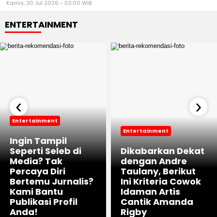
Kamis, 30 Jul 2026 - 02:00 WIB
ENTERTAINMENT
‹
›
Entertainment
Entertainment
Ingin Tampil
Seperti Seleb di
Dikabarkan Dekat
Media? Tak
dengan Andre
Percaya Diri
Taulany, Berikut
Bertemu Jurnalis?
Ini Kriteria Cowok
Kami Bantu
Idaman Artis
Publikasi Profil
Cantik Amanda
Anda!
Rigby