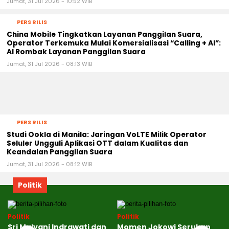
Jumat, 31 Jul 2026 - 10:52 WIB
PERS RILIS
China Mobile Tingkatkan Layanan Panggilan Suara,
Operator Terkemuka Mulai Komersialisasi “Calling + AI”:
AI Rombak Layanan Panggilan Suara
Jumat, 31 Jul 2026 - 08:13 WIB
PERS RILIS
Studi Ookla di Manila: Jaringan VoLTE Milik Operator
Seluler Ungguli Aplikasi OTT dalam Kualitas dan
Keandalan Panggilan Suara
Jumat, 31 Jul 2026 - 08:12 WIB
Politik
Politik
Politik
k
Sri Mulyani Indrawati dan
Momen Jokowi Serukan