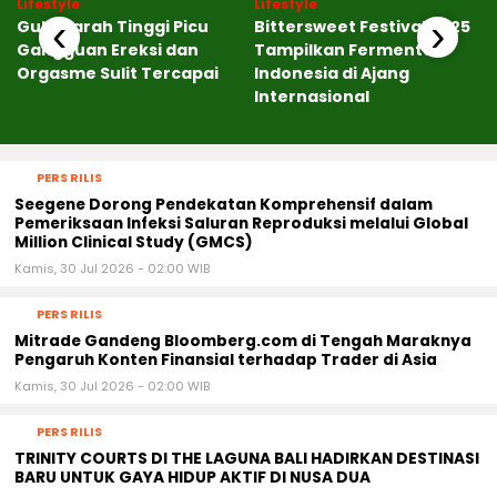
Lifestyle
Lifestyle
‹
›
Gula Darah Tinggi Picu
Bittersweet Festival 2025
Gangguan Ereksi dan
Tampilkan Fermentasi
Orgasme Sulit Tercapai
Indonesia di Ajang
Internasional
PERS RILIS
Seegene Dorong Pendekatan Komprehensif dalam
Pemeriksaan Infeksi Saluran Reproduksi melalui Global
Million Clinical Study (GMCS)
Kamis, 30 Jul 2026 - 02:00 WIB
PERS RILIS
Mitrade Gandeng Bloomberg.com di Tengah Maraknya
Pengaruh Konten Finansial terhadap Trader di Asia
Kamis, 30 Jul 2026 - 02:00 WIB
PERS RILIS
TRINITY COURTS DI THE LAGUNA BALI HADIRKAN DESTINASI
BARU UNTUK GAYA HIDUP AKTIF DI NUSA DUA