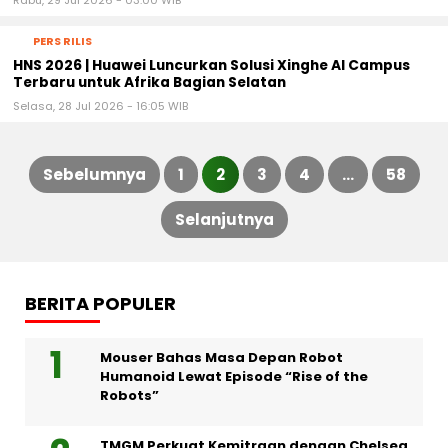
Rabu, 29 Jul 2026 - 03:00 WIB
PERS RILIS
HNS 2026 | Huawei Luncurkan Solusi Xinghe AI Campus
Terbaru untuk Afrika Bagian Selatan
Selasa, 28 Jul 2026 - 16:05 WIB
Sebelumnya
1
2
3
4
…
58
Paginasi
Selanjutnya
pos
BERITA POPULER
Mouser Bahas Masa Depan Robot
Humanoid Lewat Episode “Rise of the
Robots”
TMGM Perkuat Kemitraan dengan Chelsea