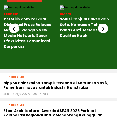
Ekonomi
UMKM
Persrilis.com Perkuat
Solusi Penjual Bakso dan
‹
›
Distribusi Press Release
Soto, Kemasan Tahan
Nasional dengan New
Panas Anti-Meleot Jaga
Media Network, Sasar
Kualitas Kuah
Efektivitas Komunikasi
Korporasi
PERS RILIS
Nippon Paint China Tampil Perdana di ARCHIDEX 2026,
Pamerkan Inovasi untuk Industri Konstruksi
Senin, 3 Agu 2026 - 00:05 WIB
PERS RILIS
Steel Architectural Awards ASEAN 2026 Perkuat
Kolaborasi Regional untuk Mendorong Keunggulan