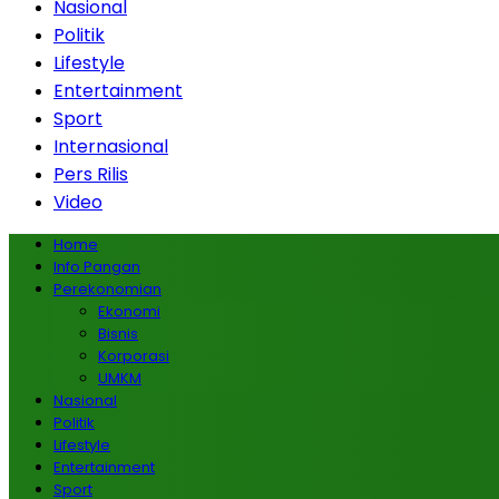
Nasional
Politik
Lifestyle
Entertainment
Sport
Internasional
Pers Rilis
Video
Home
Info Pangan
Perekonomian
Ekonomi
Bisnis
Korporasi
UMKM
Nasional
Politik
Lifestyle
Entertainment
Sport