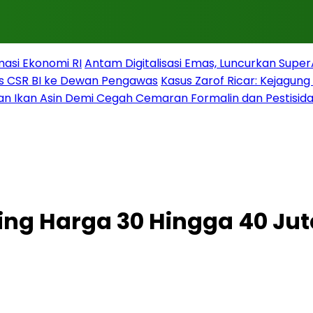
masi Ekonomi RI
Antam Digitalisasi Emas, Luncurkan Supe
s CSR BI ke Dewan Pengawas
Kasus Zarof Ricar: Kejagun
n Ikan Asin Demi Cegah Cemaran Formalin dan Pestisid
ng Harga 30 Hingga 40 Ju