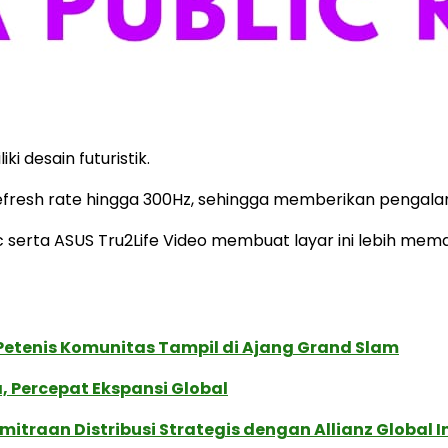
i desain futuristik.
n refresh rate hingga 300Hz, sehingga memberikan penga
c serta ASUS Tru2Life Video membuat layar ini lebih 
 Petenis Komunitas Tampil di Ajang Grand Slam
, Percepat Ekspansi Global
traan Distribusi Strategis dengan Allianz Global I