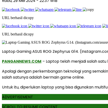
Rabu, 29 Mei 2024
- 22:37 WIB
URL berhasil dicopy
URL berhasil dicopy
Laptop Gaming ASUS ROG Zephyrus G14. (Instagram.co
PANGANNEWS.COM
–
Laptop telah menjadi salah satu
Apalagi dengan perkembangan teknologi yang semakin ma
salah satunya adalah bermain game online.
Untuk itu, diperlukan laptop yang bisa digunakan multif
ADVERTISEMENT
SCROLL TO RESUME CONTENT