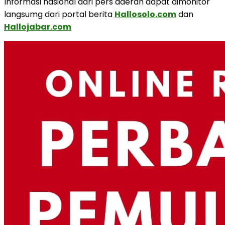
Informasi nasional dari pers daerah dapat dimonitor
langsumg dari portal berita
Hallosolo.com
dan
Hallojabar.com