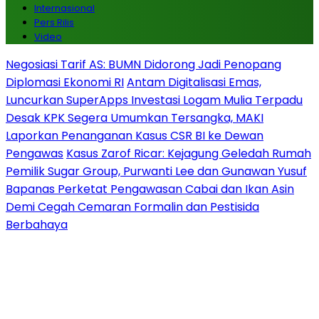
Internasional
Pers Rilis
Video
Negosiasi Tarif AS: BUMN Didorong Jadi Penopang
Diplomasi Ekonomi RI
Antam Digitalisasi Emas,
Luncurkan SuperApps Investasi Logam Mulia Terpadu
Desak KPK Segera Umumkan Tersangka, MAKI
Laporkan Penanganan Kasus CSR BI ke Dewan
Pengawas
Kasus Zarof Ricar: Kejagung Geledah Rumah
Pemilik Sugar Group, Purwanti Lee dan Gunawan Yusuf
Bapanas Perketat Pengawasan Cabai dan Ikan Asin
Demi Cegah Cemaran Formalin dan Pestisida
Berbahaya