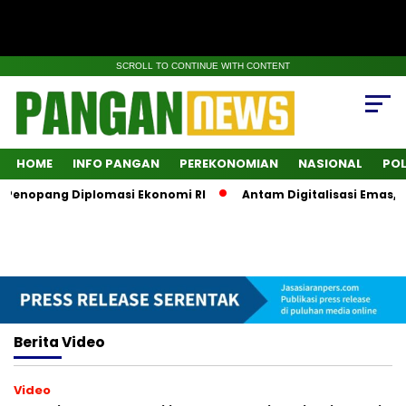
SCROLL TO CONTINUE WITH CONTENT
HOME
INFO PANGAN
PEREKONOMIAN
NASIONAL
POL
 Penopang Diplomasi Ekonomi RI
Antam Digitalisasi Emas, L
Berita
Video
Video