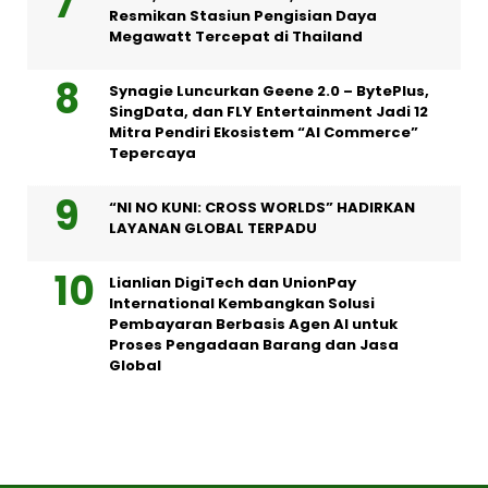
Resmikan Stasiun Pengisian Daya
Megawatt Tercepat di Thailand
Synagie Luncurkan Geene 2.0 – BytePlus,
SingData, dan FLY Entertainment Jadi 12
Mitra Pendiri Ekosistem “AI Commerce”
Tepercaya
“NI NO KUNI: CROSS WORLDS” HADIRKAN
LAYANAN GLOBAL TERPADU
Lianlian DigiTech dan UnionPay
International Kembangkan Solusi
Pembayaran Berbasis Agen AI untuk
Proses Pengadaan Barang dan Jasa
Global