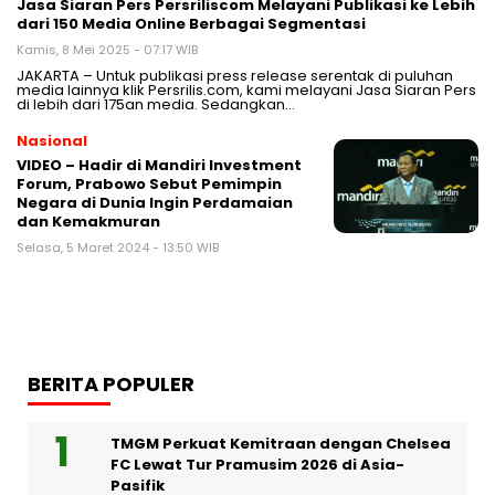
Jasa Siaran Pers Persriliscom Melayani Publikasi ke Lebih
dari 150 Media Online Berbagai Segmentasi
Kamis, 8 Mei 2025 - 07:17 WIB
JAKARTA – Untuk publikasi press release serentak di puluhan
media lainnya klik Persrilis.com, kami melayani Jasa Siaran Pers
di lebih dari 175an media. Sedangkan…
Nasional
VIDEO – Hadir di Mandiri Investment
Forum, Prabowo Sebut Pemimpin
Negara di Dunia Ingin Perdamaian
dan Kemakmuran
Selasa, 5 Maret 2024 - 13:50 WIB
BERITA POPULER
TMGM Perkuat Kemitraan dengan Chelsea
FC Lewat Tur Pramusim 2026 di Asia-
Pasifik