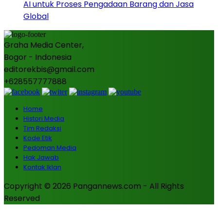
AI untuk Proses Pengadaan Barang dan Jasa
Global
Graha Media Center,
Bogor - Indonesia
editorekbis@gmail.com
+628557777888
Home
Histori Media
Tim Redaksi
Kode Etik
Pedoman Media
Hak Jawab
Kontak Iklan
Copyright © 2026 Pangannews.com - All Rights
Reserved