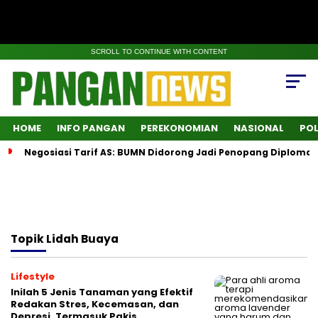
SCROLL TO CONTINUE WITH CONTENT
HOME
INFO PANGAN
PEREKONOMIAN
NASIONAL
POL
Negosiasi Tarif AS: BUMN Didorong Jadi Penopang Diplomas
Topik
Lidah Buaya
Lifestyle
Inilah 5 Jenis Tanaman yang Efektif
Redakan Stres, Kecemasan, dan
Depresi, Termasuk Pakis