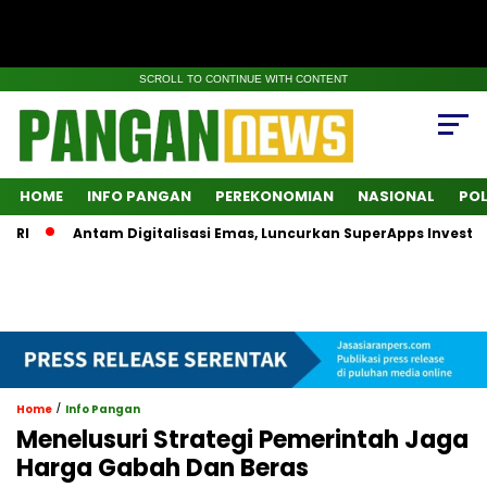
SCROLL TO CONTINUE WITH CONTENT
HOME
INFO PANGAN
PEREKONOMIAN
NASIONAL
POL
Antam Digitalisasi Emas, Luncurkan SuperApps Investasi Log
/
Home
Info Pangan
Menelusuri Strategi Pemerintah Jaga
Harga Gabah Dan Beras