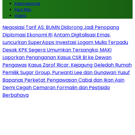
Internasional
Pers Rilis
Video
Negosiasi Tarif AS: BUMN Didorong Jadi Penopang
Diplomasi Ekonomi RI
Antam Digitalisasi Emas,
Luncurkan SuperApps Investasi Logam Mulia Terpadu
Desak KPK Segera Umumkan Tersangka, MAKI
Laporkan Penanganan Kasus CSR BI ke Dewan
Pengawas
Kasus Zarof Ricar: Kejagung Geledah Rumah
Pemilik Sugar Group, Purwanti Lee dan Gunawan Yusuf
Bapanas Perketat Pengawasan Cabai dan Ikan Asin
Demi Cegah Cemaran Formalin dan Pestisida
Berbahaya