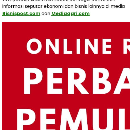
informasi seputar ekonomi dan bisnis lainnya di media
Bisnispost.com
dan
Mediaagri.com