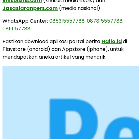
Rilisbisnis.com
(khusus media ekbis) dan
Jasasiaranpers.com
(media nasional)
WhatsApp Center:
085315557788
,
087815557788
,
08111157788
.
Pastikan download aplikasi portal berita
Hallo.id
di
Playstore (android) dan Appstore (iphone), untuk
mendapatkan aneka artikel yang menarik.