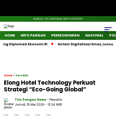
SCROLL TO CONTINUE WITH CONTENT
HOME
INFO PANGAN
PEREKONOMIAN
NASIONAL
POL
g Diplomasi Ekonomi RI
Antam Digitalisasi Emas, Luncurkan
/
Home
Pers Rilis
Elong Hotel Technology Perkuat
Strategi “Eco-Going Global”
Tim Pangan News
- Pewarta
Jumat, 15 Mei 2026
- 13:24 WIB