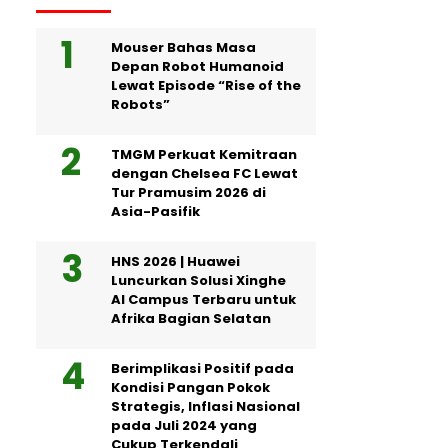
Mouser Bahas Masa
Depan Robot Humanoid
Lewat Episode “Rise of the
Robots”
TMGM Perkuat Kemitraan
dengan Chelsea FC Lewat
Tur Pramusim 2026 di
Asia-Pasifik
HNS 2026 | Huawei
Luncurkan Solusi Xinghe
AI Campus Terbaru untuk
Afrika Bagian Selatan
Berimplikasi Positif pada
Kondisi Pangan Pokok
Strategis, Inflasi Nasional
pada Juli 2024 yang
Cukup Terkendali