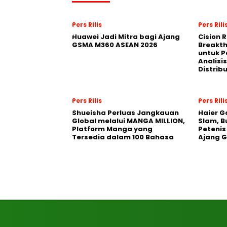
Pers Rilis
Pers Rili
Huawei Jadi Mitra bagi Ajang
Cision 
GSMA M360 ASEAN 2026
Breakt
untuk 
Analisis
Distrib
Pers Rilis
Pers Rili
Shueisha Perluas Jangkauan
Haier G
Global melalui MANGA MILLION,
Slam, B
Platform Manga yang
Petenis
Tersedia dalam 100 Bahasa
Ajang 