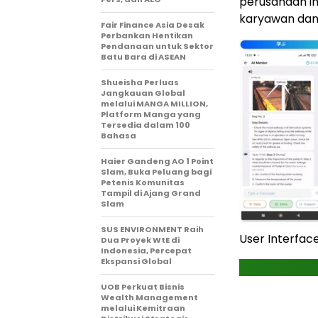
perusahaan in
karyawan dan
Fair Finance Asia Desak
Perbankan Hentikan
Pendanaan untuk Sektor
Batu Bara di ASEAN
Shueisha Perluas
Jangkauan Global
melalui MANGA MILLION,
Platform Manga yang
Tersedia dalam 100
Bahasa
Haier Gandeng AO 1 Point
Slam, Buka Peluang bagi
Petenis Komunitas
Tampil di Ajang Grand
Slam
SUS ENVIRONMENT Raih
User Interfac
Dua Proyek WtE di
Indonesia, Percepat
Ekspansi Global
UOB Perkuat Bisnis
Wealth Management
melalui Kemitraan