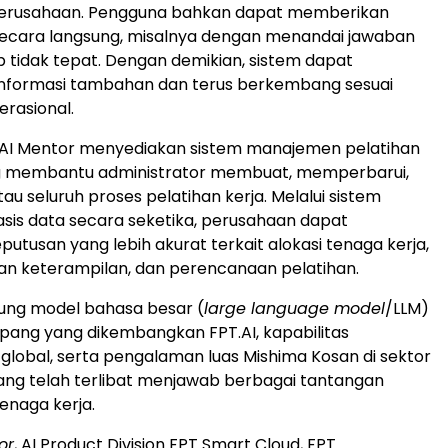
perusahaan. Pengguna bahkan dapat memberikan
secara langsung, misalnya dengan menandai jawaban
 tidak tepat. Dengan demikian, sistem dapat
informasi tambahan dan terus berkembang sesuai
rasional.
PT AI Mentor menyediakan sistem manajemen pelatihan
g membantu administrator membuat, memperbarui,
u seluruh proses pelatihan kerja. Melalui sistem
asis data secara seketika, perusahaan dapat
utusan yang lebih akurat terkait alokasi tenaga kerja,
 keterampilan, dan perencanaan pelatihan.
ukung model bahasa besar (
large language model
/LLM)
ang yang dikembangkan FPT.AI, kapabilitas
global, serta pengalaman luas Mishima Kosan di sektor
ng telah terlibat menjawab berbagai tantangan
enaga kerja.
or
, AI Product Division FPT Smart Cloud, FPT