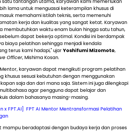
ah satu tantangan utama, karyawan kami memerlukan
bih lama untuk menguasai keterampilan khusus di
masuk memahami istilah teknis, serta memenuhi
amatan kerja dan kualitas yang sangat ketat. Karyawan
 membutuhkan waktu enam bulan hingga satu tahun,
 sebelum dapat bekerja optimal. Kondisi ini berdampak
 biaya pelatihan sehingga menjadi kendala
ang terus kami hadapi," ujar
Yoshifumi Mizomoto
,
ve Officer
, Mishima Kosan.
I Mentor, karyawan dapat mengikuti program pelatihan
ng khusus sesuai kebutuhan dengan menggunakan
 kapan saja dan dari mana saja. Sistem ini juga dilengkapi
ltibahasa agar pengguna dapat belajar dan
kuis dalam bahasanya masing-masing.
n x FPT.AI] FPT AI Mentor Mentransformasi Pelatihan
ngan
ut mampu beradaptasi dengan budaya kerja dan proses