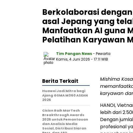
Berkolaborasi dengan
asal Jepang yang tela
Manfaatkan AI guna 
Pelatihan Karyawan M
Tim Pangan News
- Pewarta
Kamis, 4 Juni 2026
- 17:11 WIB
Mishima Kosa
Berita Terkait
memanfaatkan
Huawei Jadi Mitra bagi
karyawan dan
Ajang GSMA M360 ASEAN
2026
HANOI, Vietna
Cision Raih MarTech
lebih dari 2.
Breakthrough Awards
Dengan jumlah
2026 untuk Pemantauan
dan Analisis Media
profesional ya
Sosial, Distribusi Siaran
Pers, dan AEO