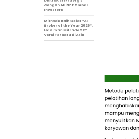
Distribusi Strategis
dengan Allianz Global
Investors
Mitrade Raih Gelar “AI
Broker of the Year 2026”,
Hadirkan MitradeGPT
Versi Terbaru di Asia
Metode pelati
pelatihan lan
menghabiskan
mampu menguas
menyulitkan 
karyawan dan