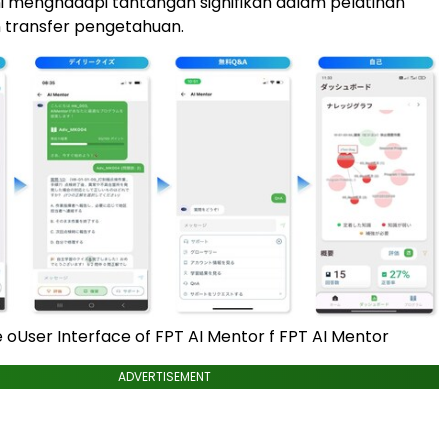
i menghadapi tantangan signifikan dalam pelatihan
 transfer pengetahuan.
e oUser Interface of FPT AI Mentor f FPT AI Mentor
ADVERTISEMENT