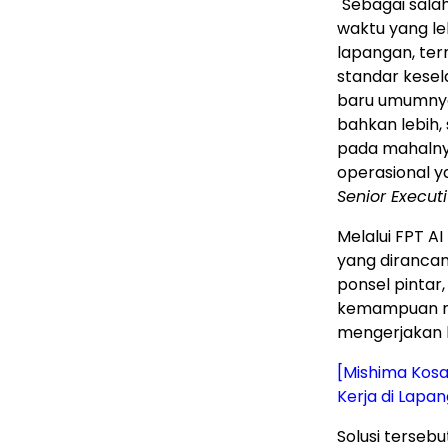
"Sebagai sal
waktu yang le
lapangan, ter
standar kesel
baru umumnya
bahkan lebih,
pada mahalnya
operasional y
Senior Executi
Melalui FPT A
yang diranca
ponsel pintar,
kemampuan mu
mengerjakan 
[Mishima Kosa
Kerja di Lapa
Solusi terseb