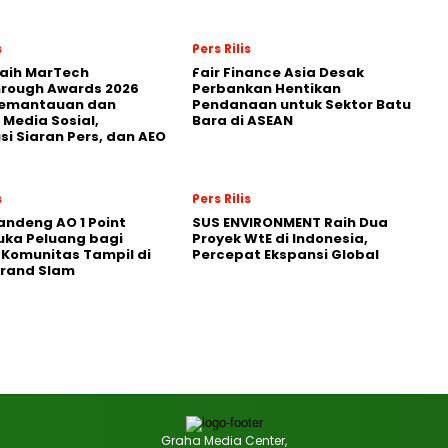
s
Pers Rilis
Raih MarTech
Fair Finance Asia Desak
hrough Awards 2026
Perbankan Hentikan
Pemantauan dan
Pendanaan untuk Sektor Batu
 Media Sosial,
Bara di ASEAN
usi Siaran Pers, dan AEO
s
Pers Rilis
andeng AO 1 Point
SUS ENVIRONMENT Raih Dua
uka Peluang bagi
Proyek WtE di Indonesia,
 Komunitas Tampil di
Percepat Ekspansi Global
Grand Slam
Graha Media Center,