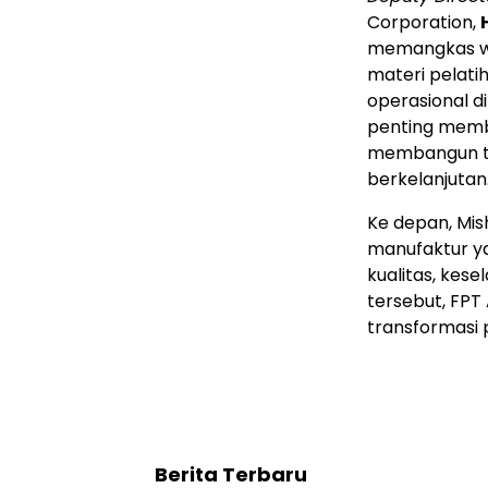
Corporation,
memangkas wa
materi pelati
operasional di
penting memb
membangun ten
berkelanjutan.
Ke depan, Mis
manufaktur y
kualitas, kes
tersebut, FPT
transformasi 
Berita Terbaru