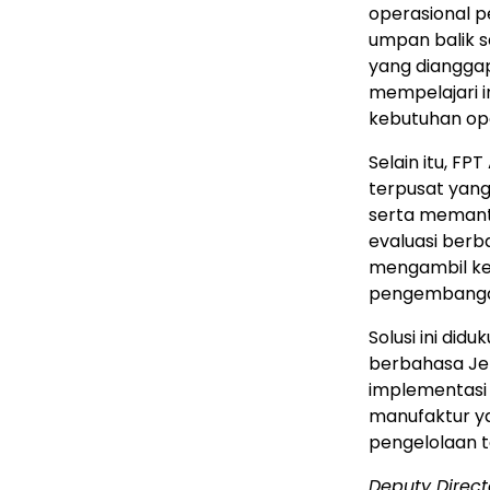
operasional 
umpan balik 
yang dianggap
mempelajari 
kebutuhan ope
Selain itu, F
terpusat yan
serta memanta
evaluasi berb
mengambil kep
pengembangan
Solusi ini did
berbahasa Jep
implementasi 
manufaktur ya
pengelolaan t
Deputy Direct