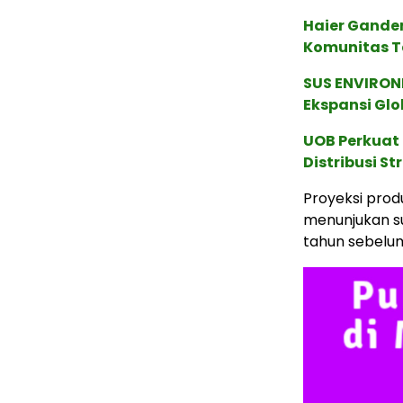
Haier Ganden
Komunitas T
SUS ENVIRONM
Ekspansi Glo
UOB Perkuat
Distribusi St
Proyeksi prod
menunjukan sur
tahun sebelu