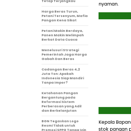
Tetap Terjangkau
nyaman.
Harga Beras Turun,
Petani Tersenyum, Mafia
Pangan Kena Sikat
Petani Makin Berdaya,
Panen Makin Melimpah
Berkat Data Cuaca
Menelusuri Strategi
Pemerintah Jaga Harga
Gabah Dan Beras
Cadangan Beras 4,2
Juta Ton: Apakah
Indonesia Siap Mandiri
Tanpa Impor?
Ketahanan Pangan
Bergantung pada
Reformasi Sistem
Perberasan yang Adil
dan Berkelanjutan
BGN Tegaskan Logo
Kepala Bapana
Resmi Tidak untuk
stok pangan p
Promosi SPPG Tanpa Izin