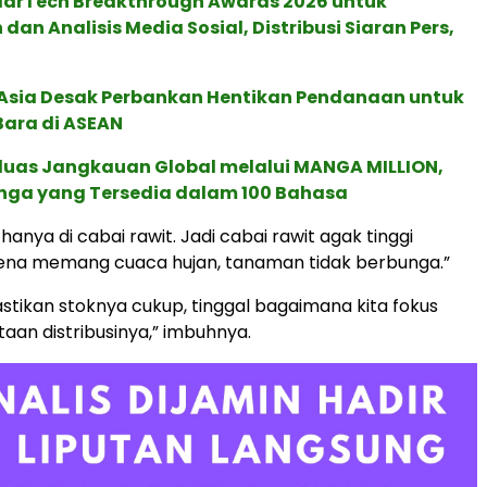
 MarTech Breakthrough Awards 2026 untuk
an Analisis Media Sosial, Distribusi Siaran Pers,
e Asia Desak Perbankan Hentikan Pendanaan untuk
Bara di ASEAN
rluas Jangkauan Global melalui MANGA MILLION,
nga yang Tersedia dalam 100 Bahasa
hanya di cabai rawit. Jadi cabai rawit agak tinggi
ena memang cuaca hujan, tanaman tidak berbunga.”
astikan stoknya cukup, tinggal bagaimana kita fokus
an distribusinya,” imbuhnya.