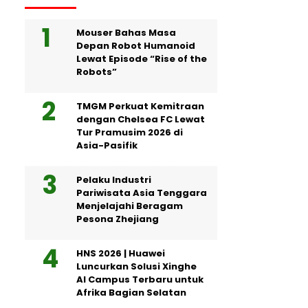
Mouser Bahas Masa
Depan Robot Humanoid
Lewat Episode “Rise of the
Robots”
TMGM Perkuat Kemitraan
dengan Chelsea FC Lewat
Tur Pramusim 2026 di
Asia-Pasifik
Pelaku Industri
Pariwisata Asia Tenggara
Menjelajahi Beragam
Pesona Zhejiang
HNS 2026 | Huawei
Luncurkan Solusi Xinghe
AI Campus Terbaru untuk
Afrika Bagian Selatan