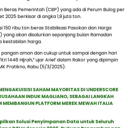
n Beras Pemerintah (CBP) yang ada di Perum Bulog per
t 2025 berkisar di angka 1,9 juta ton.
i 150 ribu ton beras Stabilisasi Pasokan dan Harga
) yang akan disalurkan sepanjang bulan Ramadan
 kestabilan harga.
n pangan aman dan cukup untuk sampai dengan hari
lfitri 1446 Hijrah,” ujar Arief dalam Rakor yang dipimpin
K Pratikno, Rabu (5/3/2025).
MENGAKUISISI SAHAM MAYORITAS DI UNDERSCORE
ERUSAHAAN INDUK MAGLIANO, SEBAGAI LANGKAH
M MEMBANGUN PLATFORM MEREK MEWAH ITALIA
pilkan Solusi Penyimpanan Data untuk Seluruh