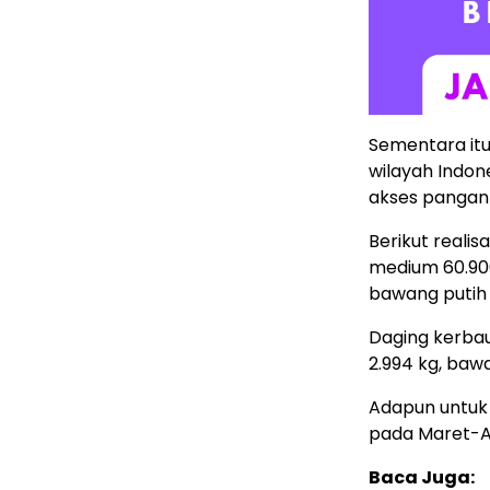
Sementara itu 
wilayah Indon
akses pangan
Berikut reali
medium 60.906 
bawang putih 
Daging kerbau 
2.994 kg, baw
Adapun untuk
pada Maret-Ap
Baca Juga: