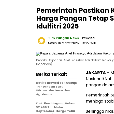
Pemerintah Pastikan 
Harga Pangan Tetap 
Idulfitri 2025
Tim Pangan News
- Pewarta
Senin, 10 Maret 2025
- 15:22 WIB
Kepala Bapanas Arief Prasetyo Adi dalam Rakor ya
Bapanas)
JAKARTA
– Me
Berita Terkait
Nasional/Nati
Ketika Inovasi Tak Cukup:
pangan dalam
Tantangan Baru
Wirausaha Desa dan
Agribisnis
Pemerintah te
menjaga stabi
Distribusi Jagung Pakan
52.400 Ton Mulai
Sehingga masy
September, Harga Telur