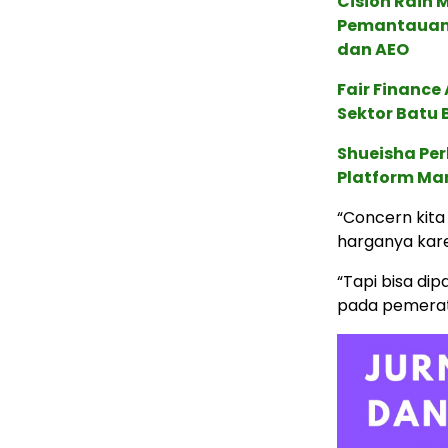
Cision Raih
Pemantauan d
dan AEO
Fair Financ
Sektor Batu 
Shueisha Pe
Platform Ma
“Concern kita 
harganya kar
“Tapi bisa dip
pada pemerata