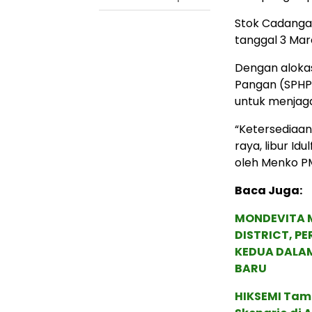
Stok Cadanga
tanggal 3 Mare
Dengan alokas
Pangan (SPHP
untuk menjaga
“Ketersediaa
raya, libur Idu
oleh Menko PM
Baca Juga:
MONDEVITA 
DISTRICT, P
KEDUA DALA
BARU
HIKSEMI Tam