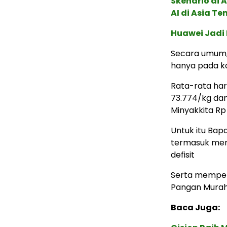
Skenario di
AI di Asia T
Huawei Jadi
Secara umum, 
hanya pada ko
Rata-rata har
73.774/kg dan
Minyakkita Rp 
Untuk itu Bap
termasuk meni
defisit
Serta memper
Pangan Murah
Baca Juga: