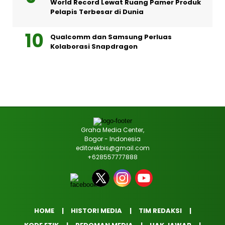
World Record Lewat Ruang Pamer Produk
Pelapis Terbesar di Dunia
Qualcomm dan Samsung Perluas
Kolaborasi Snapdragon
Graha Media Center,
Bogor - Indonesia
editorekbis@gmail.com
+628557777888
HOME
HISTORI MEDIA
TIM REDAKSI