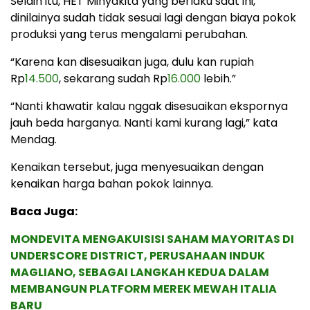
Selain itu, HET Minyakita yang berlaku saat ini,
dinilainya sudah tidak sesuai lagi dengan biaya pokok
produksi yang terus mengalami perubahan.
“Karena kan disesuaikan juga, dulu kan rupiah
Rp
14.500
, sekarang sudah Rp
16.000
lebih.”
“Nanti khawatir kalau nggak disesuaikan ekspornya
jauh beda harganya. Nanti kami kurang lagi,” kata
Mendag.
Kenaikan tersebut, juga menyesuaikan dengan
kenaikan harga bahan pokok lainnya.
Baca Juga:
MONDEVITA MENGAKUISISI SAHAM MAYORITAS DI
UNDERSCORE DISTRICT, PERUSAHAAN INDUK
MAGLIANO, SEBAGAI LANGKAH KEDUA DALAM
MEMBANGUN PLATFORM MEREK MEWAH ITALIA
BARU