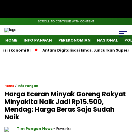
SCROLL TO CONTINUE WITH CONTENT
HOME
INFO PANGAN
PEREKONOMIAN
NASIONAL
POL
Ekonomi RI
Antam Digitalisasi Emas, Luncurkan SuperApps I
/
Home
Info Pangan
Harga Eceran Minyak Goreng Rakyat
Minyakita Naik Jadi Rp15.500,
Mendag: Harga Beras Saja Sudah
Naik
Tim Pangan News
- Pewarta