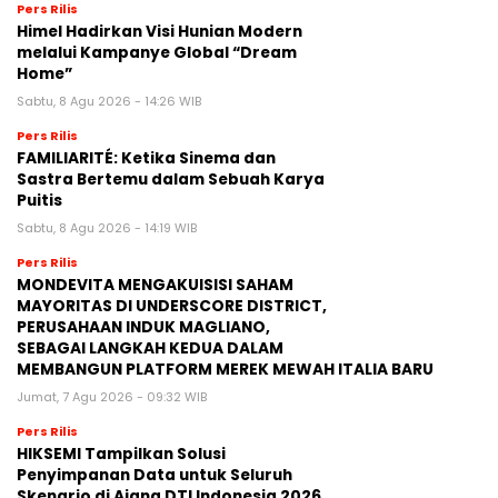
Pers Rilis
Himel Hadirkan Visi Hunian Modern
melalui Kampanye Global “Dream
Home”
Sabtu, 8 Agu 2026 - 14:26 WIB
Pers Rilis
FAMILIARITÉ: Ketika Sinema dan
Sastra Bertemu dalam Sebuah Karya
Puitis
Sabtu, 8 Agu 2026 - 14:19 WIB
Pers Rilis
MONDEVITA MENGAKUISISI SAHAM
MAYORITAS DI UNDERSCORE DISTRICT,
PERUSAHAAN INDUK MAGLIANO,
SEBAGAI LANGKAH KEDUA DALAM
MEMBANGUN PLATFORM MEREK MEWAH ITALIA BARU
Jumat, 7 Agu 2026 - 09:32 WIB
Pers Rilis
HIKSEMI Tampilkan Solusi
Penyimpanan Data untuk Seluruh
Skenario di Ajang DTI Indonesia 2026,