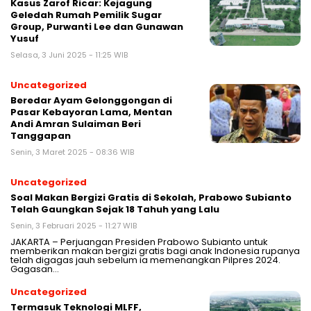
Kasus Zarof Ricar: Kejagung
Geledah Rumah Pemilik Sugar
Group, Purwanti Lee dan Gunawan
Yusuf
Selasa, 3 Juni 2025 - 11:25 WIB
Uncategorized
Beredar Ayam Gelonggongan di
Pasar Kebayoran Lama, Mentan
Andi Amran Sulaiman Beri
Tanggapan
Senin, 3 Maret 2025 - 08:36 WIB
Uncategorized
Soal Makan Bergizi Gratis di Sekolah, Prabowo Subianto
Telah Gaungkan Sejak 18 Tahuh yang Lalu
Senin, 3 Februari 2025 - 11:27 WIB
JAKARTA – Perjuangan Presiden Prabowo Subianto untuk
memberikan makan bergizi gratis bagi anak Indonesia rupanya
telah digagas jauh sebelum ia memenangkan Pilpres 2024.
Gagasan…
Uncategorized
Termasuk Teknologi MLFF,