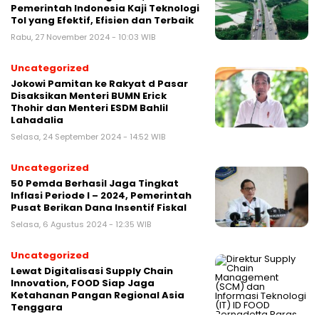
Pemerintah Indonesia Kaji Teknologi
Tol yang Efektif, Efisien dan Terbaik
Rabu, 27 November 2024 - 10:03 WIB
Uncategorized
Jokowi Pamitan ke Rakyat d Pasar
Disaksikan Menteri BUMN Erick
Thohir dan Menteri ESDM Bahlil
Lahadalia
Selasa, 24 September 2024 - 14:52 WIB
Uncategorized
50 Pemda Berhasil Jaga Tingkat
Inflasi Periode I – 2024, Pemerintah
Pusat Berikan Dana Insentif Fiskal
Selasa, 6 Agustus 2024 - 12:35 WIB
Uncategorized
Lewat Digitalisasi Supply Chain
Innovation, FOOD Siap Jaga
Ketahanan Pangan Regional Asia
Tenggara