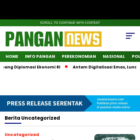
SCROLL TO CONTINUE WITH CONTENT
HOME
INFO PANGAN
PEREKONOMIAN
NASIONAL
POL
pang Diplomasi Ekonomi RI
Antam Digitalisasi Emas, Luncur
Berita
Uncategorized
Uncategorized