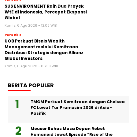
Pers Rilis
SUS ENVIRONMENT Raih Dua Proyek
WtE di Indonesia, Percepat Ekspansi
Global
Kamis, 6 Agu 2026 - 12:08 WIB
Pers Rilis
UOB Perkuat Bisnis Wealth
Management melalui Kemitraan
Distribusi Strategis dengan Allianz
Global Investors
Kamis, 6 Agu 2026 - 06:39 WIB
BERITA POPULER
TMGM Perkuat Kemitraan dengan Chelsea
FC Lewat Tur Pramusim 2026 di Asia-
Pasifik
Mouser Bahas Masa Depan Robot
Humanoid Lewat Episode “Rise of the