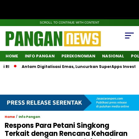
SCROLL TO CONTINUE WITH CONTENT
HOME
INFO PANGAN
PEREKONOMIAN
NASIONAL
POL
Antam Digitalisasi Emas, Luncurkan SuperApps Investasi L
/
Home
Info Pangan
Respons Para Petani Singkong
Terkait dengan Rencana Kehadiran