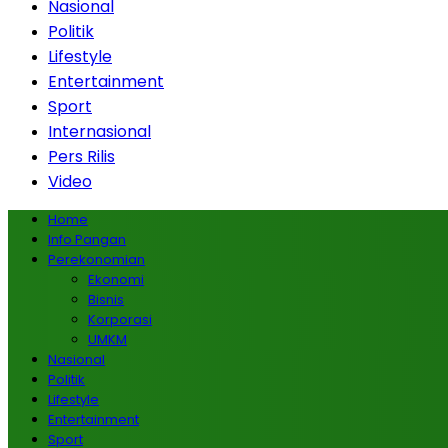
Nasional
Politik
Lifestyle
Entertainment
Sport
Internasional
Pers Rilis
Video
Home
Info Pangan
Perekonomian
Ekonomi
Bisnis
Korporasi
UMKM
Nasional
Politik
Lifestyle
Entertainment
Sport