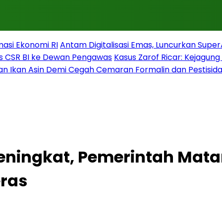
masi Ekonomi RI
Antam Digitalisasi Emas, Luncurkan Supe
s CSR BI ke Dewan Pengawas
Kasus Zarof Ricar: Kejagun
n Ikan Asin Demi Cegah Cemaran Formalin dan Pestisid
Meningkat, Pemerintah Mata
ras