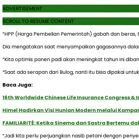
ADVERTISEMENT
SCROLL TO RESUME CONTENT
“HPP (Harga Pembelian Pemerintah) gabah dan beras, t
Dia mengatakan saat menyampaikan gagasannya dalam R
“Kita optimis panen padi akan meningkat tahun ini diban
“Saat ada serapan dari Bulog, nanti itu bisa dipakai un
Baca Juga:
16th Worldwide Chinese Life Insurance Congress & 
Himel Hadirkan Visi Hunian Modern melalui Kamp
FAMILIARITÉ: Ketika Sinema dan Sastra Bertemu da
“Jadi kita perlu perjuangkan nasib petani dengan penyer