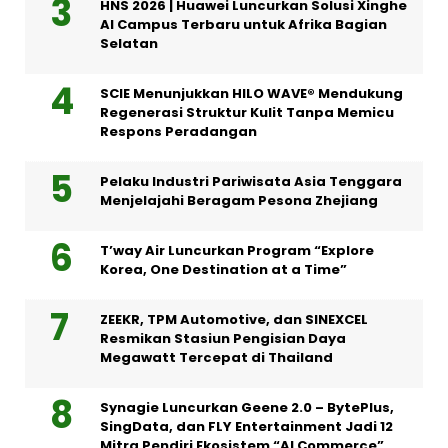
HNS 2026 | Huawei Luncurkan Solusi Xinghe
AI Campus Terbaru untuk Afrika Bagian
Selatan
SCIE Menunjukkan HILO WAVE® Mendukung
Regenerasi Struktur Kulit Tanpa Memicu
Respons Peradangan
Pelaku Industri Pariwisata Asia Tenggara
Menjelajahi Beragam Pesona Zhejiang
T’way Air Luncurkan Program “Explore
Korea, One Destination at a Time”
ZEEKR, TPM Automotive, dan SINEXCEL
Resmikan Stasiun Pengisian Daya
Megawatt Tercepat di Thailand
Synagie Luncurkan Geene 2.0 – BytePlus,
SingData, dan FLY Entertainment Jadi 12
Mitra Pendiri Ekosistem “AI Commerce”