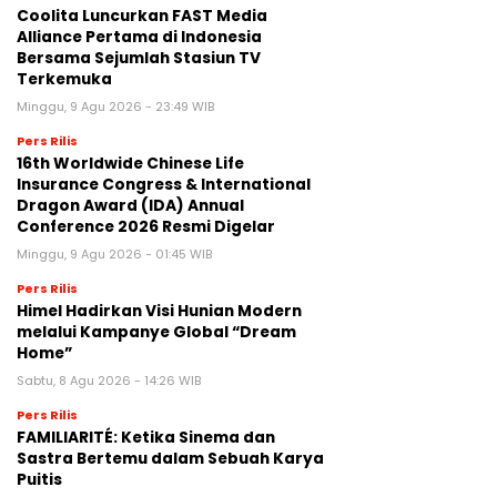
Coolita Luncurkan FAST Media
Alliance Pertama di Indonesia
Bersama Sejumlah Stasiun TV
Terkemuka
Minggu, 9 Agu 2026 - 23:49 WIB
Pers Rilis
16th Worldwide Chinese Life
Insurance Congress & International
Dragon Award (IDA) Annual
Conference 2026 Resmi Digelar
Minggu, 9 Agu 2026 - 01:45 WIB
Pers Rilis
Himel Hadirkan Visi Hunian Modern
melalui Kampanye Global “Dream
Home”
Sabtu, 8 Agu 2026 - 14:26 WIB
Pers Rilis
FAMILIARITÉ: Ketika Sinema dan
Sastra Bertemu dalam Sebuah Karya
Puitis