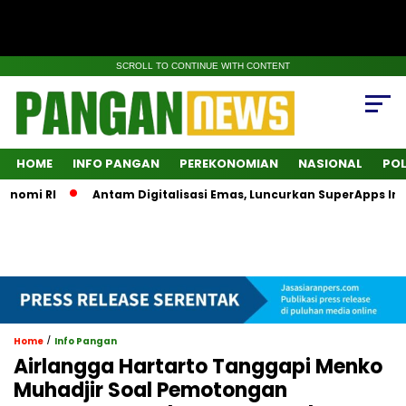
SCROLL TO CONTINUE WITH CONTENT
HOME
INFO PANGAN
PEREKONOMIAN
NASIONAL
POL
omi RI
Antam Digitalisasi Emas, Luncurkan SuperApps Inves
/
Home
Info Pangan
Airlangga Hartarto Tanggapi Menko
Muhadjir Soal Pemotongan