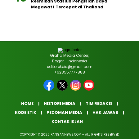
Resmikan Stasiun Pengisian Daya
Megawatt Tercepat di Thailand
Graha Media Center,
Bogor - Indonesia
editorekbis@gmail.com
+628557777888
HOME
HISTORI MEDIA
TIM REDAKSI
KODE ETIK
PEDOMAN MEDIA
HAK JAWAB
KONTAK IKLAN
COPYRIGHT © 2026 PANGANNEWS.COM - ALL RIGHTS RESERVED