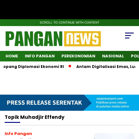
SCROLL TO CONTINUE WITH CONTENT
HOME
INFO PANGAN
PEREKONOMIAN
NASIONAL
POL
nopang Diplomasi Ekonomi RI
Antam Digitalisasi Emas, Lunc
Topik
Muhadjir Effendy
Info Pangan