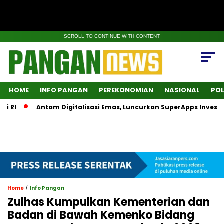
SCROLL TO CONTINUE WITH CONTENT
HOME
INFO PANGAN
PEREKONOMIAN
NASIONAL
POL
RI
Antam Digitalisasi Emas, Luncurkan SuperApps Investasi
/
Home
Info Pangan
Zulhas Kumpulkan Kementerian dan
Badan di Bawah Kemenko Bidang