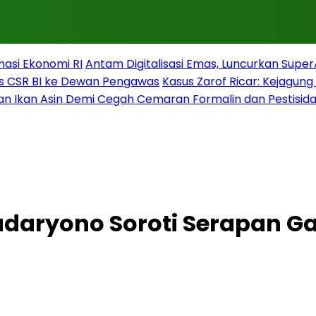
masi Ekonomi RI
Antam Digitalisasi Emas, Luncurkan Supe
s CSR BI ke Dewan Pengawas
Kasus Zarof Ricar: Kejagun
n Ikan Asin Demi Cegah Cemaran Formalin dan Pestisid
udaryono Soroti Serapan G