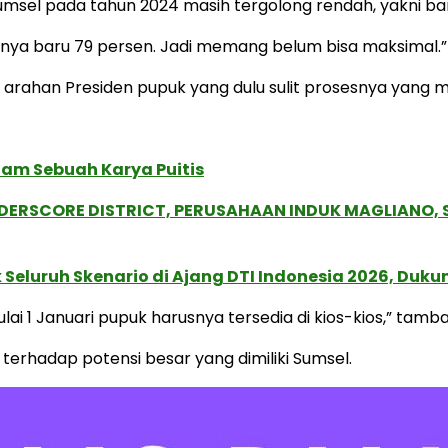
umsel pada tahun 2024 masih tergolong rendah, yakni ba
knya baru 79 persen. Jadi memang belum bisa maksimal.”
i arahan Presiden pupuk yang dulu sulit prosesnya yang 
lam Sebuah Karya Puitis
NDERSCORE DISTRICT, PERUSAHAAN INDUK MAGLIANO
Seluruh Skenario di Ajang DTI Indonesia 2026, Duk
ulai 1 Januari pupuk harusnya tersedia di kios-kios,” tamb
hadap potensi besar yang dimiliki Sumsel.