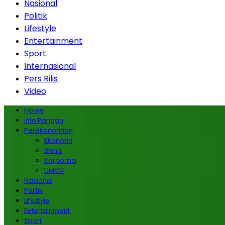
Nasional
Politik
Lifestyle
Entertainment
Sport
Internasional
Pers Rilis
Video
Home
Info Pangan
Perekonomian
Ekonomi
Bisnis
Korporasi
UMKM
Nasional
Politik
Lifestyle
Entertainment
Sport