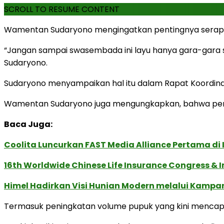
SCROLL TO RESUME CONTENT
Wamentan Sudaryono mengingatkan pentingnya serapan
“Jangan sampai swasembada ini layu hanya gara-gara se
Sudaryono.
Sudaryono menyampaikan hal itu dalam Rapat Koordinas
Wamentan Sudaryono juga mengungkapkan, bahwa peme
Baca Juga:
Coolita Luncurkan FAST Media Alliance Pertama d
16th Worldwide Chinese Life Insurance Congress & 
Himel Hadirkan Visi Hunian Modern melalui Kamp
Termasuk peningkatan volume pupuk yang kini mencapai 9