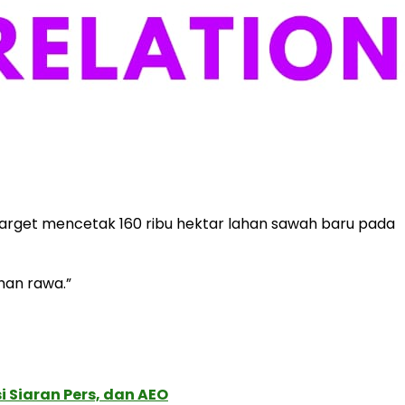
rget mencetak 160 ribu hektar lahan sawah baru pada
han rawa.”
 Siaran Pers, dan AEO