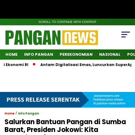
SCROLL TO CONTINUE WITH CONTENT
HOME
INFO PANGAN
PEREKONOMIAN
NASIONAL
POL
onomi RI
Antam Digitalisasi Emas, Luncurkan SuperApps In
/
Home
Info Pangan
Salurkan Bantuan Pangan di Sumba
Barat, Presiden Jokowi: Kita