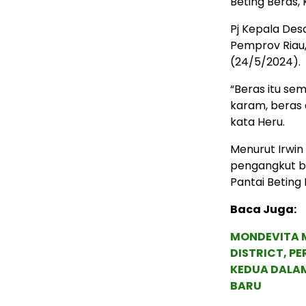
Beting Beras,
Pj Kepala Des
Pemprov Riau,
(24/5/2024).
“Beras itu se
karam, beras 
kata Heru.
Menurut Irwin
pengangkut be
Pantai Beting 
Baca Juga:
MONDEVITA 
DISTRICT, P
KEDUA DALA
BARU