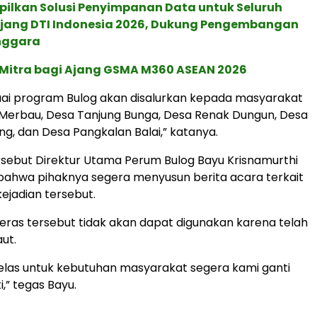
pilkan Solusi Penyimpanan Data untuk Seluruh
 Ajang DTI Indonesia 2026, Dukung Pengembangan
enggara
 Mitra bagi Ajang GSMA M360 ASEAN 2026
suai program Bulog akan disalurkan kepada masyarakat
 Merbau, Desa Tanjung Bunga, Desa Renak Dungun, Desa
ng, dan Desa Pangkalan Balai,” katanya.
ersebut Direktur Utama Perum Bulog Bayu Krisnamurthi
ahwa pihaknya segera menyusun berita acara terkait
jadian tersebut.
ras tersebut tidak akan dapat digunakan karena telah
aut.
jelas untuk kebutuhan masyarakat segera kami ganti
,” tegas Bayu.