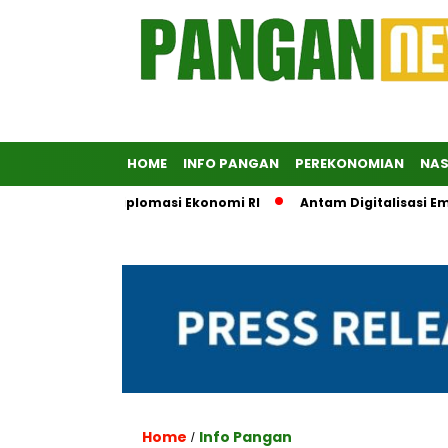
HOME
INFO PANGAN
PEREKONOMIAN
NAS
 Penopang Diplomasi Ekonomi RI
Antam Digitalisasi Emas, L
Home
Info Pangan
/