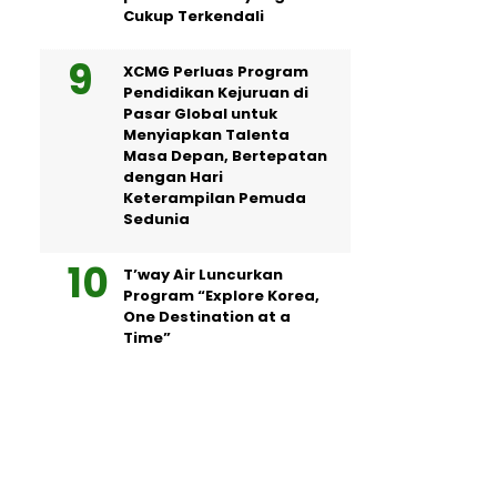
Cukup Terkendali
XCMG Perluas Program
Pendidikan Kejuruan di
Pasar Global untuk
Menyiapkan Talenta
Masa Depan, Bertepatan
dengan Hari
Keterampilan Pemuda
Sedunia
T’way Air Luncurkan
Program “Explore Korea,
One Destination at a
Time”