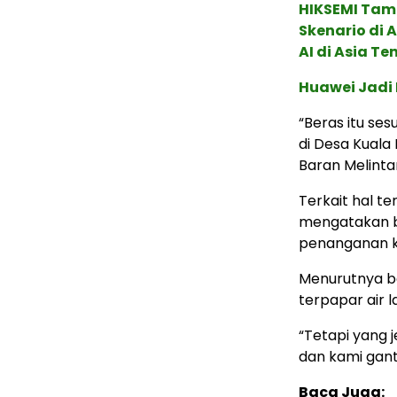
HIKSEMI Tam
Skenario di
AI di Asia T
Huawei Jadi
“Beras itu se
di Desa Kuala
Baran Melinta
Terkait hal t
mengatakan b
penanganan ke
Menurutnya be
terpapar air l
“Tetapi yang 
dan kami ganti
Baca Juga: