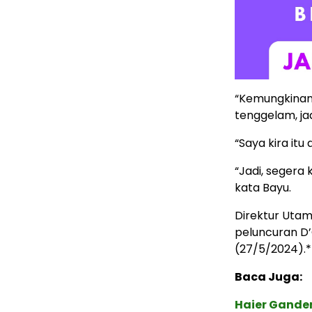
“Kemungkinan 
tenggelam, jad
“Saya kira itu
“Jadi, segera
kata Bayu.
Direktur Utam
peluncuran D’
(27/5/2024).*
Baca Juga:
Haier Ganden