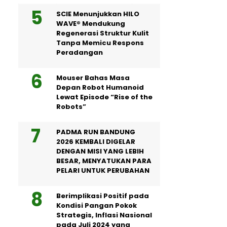
SCIE Menunjukkan HILO
WAVE® Mendukung
Regenerasi Struktur Kulit
Tanpa Memicu Respons
Peradangan
Mouser Bahas Masa
Depan Robot Humanoid
Lewat Episode “Rise of the
Robots”
PADMA RUN BANDUNG
2026 KEMBALI DIGELAR
DENGAN MISI YANG LEBIH
BESAR, MENYATUKAN PARA
PELARI UNTUK PERUBAHAN
Berimplikasi Positif pada
Kondisi Pangan Pokok
Strategis, Inflasi Nasional
pada Juli 2024 yang