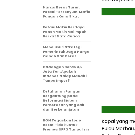
Harga Beras Turun,
Petani Tersenyum, Mafia
Pangan Kena Sikat
Petani Makin Berdaya,
Panen Makin Melimpah
Berkat Data Cuaca
Menelusuri Strategi
Pemerintah Jaga Harga
Gabah Dan Beras
Cadangan Beras 4,2
Juta Ton: Apakah
Indonesia Siap Mandiri
Tanpa Impor?
Ketahanan Pangan
Bergantung pada
Reformasi Sistem
Perberasan yang Adil
dan Berkelanjutan
BGN Tegaskan Logo
Kapal yang 
Resmi Tidak untuk
Pulau Merbau,
Promosi SPPG Tanpa Izin