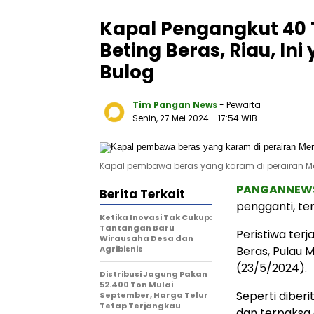
Kapal Pengangkut 40 
Beting Beras, Riau, I
Bulog
Tim Pangan News
- Pewarta
Senin, 27 Mei 2024
- 17:54 WIB
Kapal pembawa beras yang karam di perairan Mer
PANGANNEW
Berita Terkait
pengganti, te
Ketika Inovasi Tak Cukup:
Tantangan Baru
Peristiwa terj
Wirausaha Desa dan
Agribisnis
Beras, Pulau 
(23/5/2024).
Distribusi Jagung Pakan
52.400 Ton Mulai
Seperti diber
September, Harga Telur
Tetap Terjangkau
dan terpaksa 