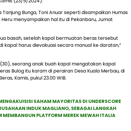
 Kamis (23/5/2024).
a Tanjung Bunga, Toni Anuar seperti disampaikan Humas
 Heru menyampaikan hal itu di Pekanbaru, Jumat
mua basah, setelah kapal bermuatan beras tersebut
di kapal harus dievakuasi secara manual ke daratan,”
 (30), seorang anak buah kapal mengatakan kapal
ras Bulog itu karam di perairan Desa Kuala Merbau, di
Beras, Kamis, pukul 23.00 WIB.
MENGAKUISISI SAHAM MAYORITAS DI UNDERSCORE
ERUSAHAAN INDUK MAGLIANO, SEBAGAI LANGKAH
M MEMBANGUN PLATFORM MEREK MEWAH ITALIA