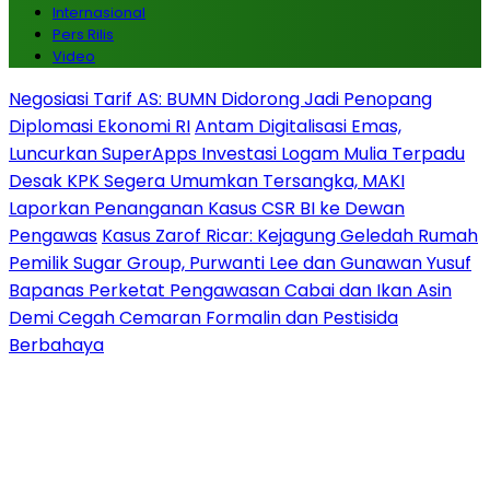
Internasional
Pers Rilis
Video
Negosiasi Tarif AS: BUMN Didorong Jadi Penopang
Diplomasi Ekonomi RI
Antam Digitalisasi Emas,
Luncurkan SuperApps Investasi Logam Mulia Terpadu
Desak KPK Segera Umumkan Tersangka, MAKI
Laporkan Penanganan Kasus CSR BI ke Dewan
Pengawas
Kasus Zarof Ricar: Kejagung Geledah Rumah
Pemilik Sugar Group, Purwanti Lee dan Gunawan Yusuf
Bapanas Perketat Pengawasan Cabai dan Ikan Asin
Demi Cegah Cemaran Formalin dan Pestisida
Berbahaya