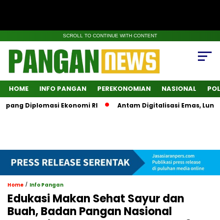
SCROLL TO CONTINUE WITH CONTENT
HOME
INFO PANGAN
PEREKONOMIAN
NASIONAL
POL
pang Diplomasi Ekonomi RI
Antam Digitalisasi Emas, Luncur
/
Home
Info Pangan
Edukasi Makan Sehat Sayur dan
Buah, Badan Pangan Nasional