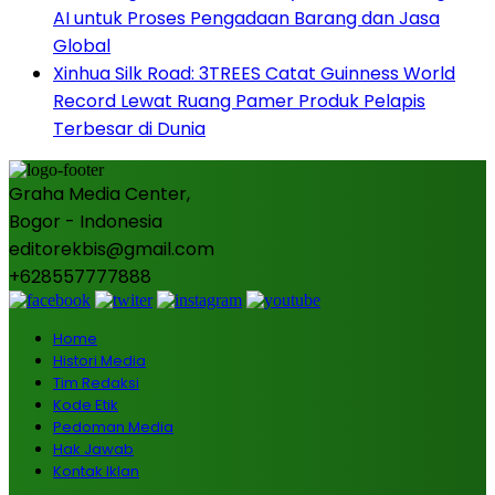
AI untuk Proses Pengadaan Barang dan Jasa
Global
Xinhua Silk Road: 3TREES Catat Guinness World
Record Lewat Ruang Pamer Produk Pelapis
Terbesar di Dunia
Graha Media Center,
Bogor - Indonesia
editorekbis@gmail.com
+628557777888
Home
Histori Media
Tim Redaksi
Kode Etik
Pedoman Media
Hak Jawab
Kontak Iklan