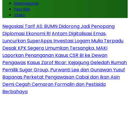
Internasional
Pers Rilis
Video
Negosiasi Tarif AS: BUMN Didorong Jadi Penopang
Diplomasi Ekonomi RI
Antam Digitalisasi Emas,
Luncurkan SuperApps Investasi Logam Mulia Terpadu
Desak KPK Segera Umumkan Tersangka, MAKI
Laporkan Penanganan Kasus CSR BI ke Dewan
Pengawas
Kasus Zarof Ricar: Kejagung Geledah Rumah
Pemilik Sugar Group, Purwanti Lee dan Gunawan Yusuf
Bapanas Perketat Pengawasan Cabai dan Ikan Asin
Demi Cegah Cemaran Formalin dan Pestisida
Berbahaya