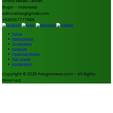
Graha Media Center,
Bogor - Indonesia
editorekbis@gmail.com
+628557777888
Home
Histori Media
Tim Redaksi
Kode Etik
Pedoman Media
Hak Jawab
Kontak Iklan
Copyright © 2026 Pangannews.com - All Rights
Reserved