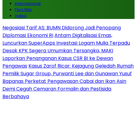
Internasional
Pers Rilis
Video
Negosiasi Tarif AS: BUMN Didorong Jadi Penopang
Diplomasi Ekonomi RI
Antam Digitalisasi Emas,
Luncurkan SuperApps Investasi Logam Mulia Terpadu
Desak KPK Segera Umumkan Tersangka, MAKI
Laporkan Penanganan Kasus CSR BI ke Dewan
Pengawas
Kasus Zarof Ricar: Kejagung Geledah Rumah
Pemilik Sugar Group, Purwanti Lee dan Gunawan Yusuf
Bapanas Perketat Pengawasan Cabai dan Ikan Asin
Demi Cegah Cemaran Formalin dan Pestisida
Berbahaya