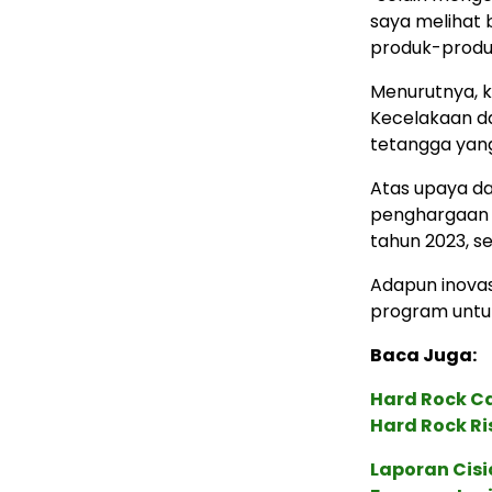
saya melihat 
produk-produk
Menurutnya, 
Kecelakaan d
tetangga yang
Atas upaya d
penghargaan d
tahun 2023, se
Adapun inovas
program untu
Baca Juga:
Hard Rock C
Hard Rock Ri
Laporan Cis