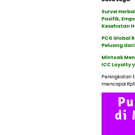
Survei Herba
Pasifik, Em
Kesehatan Ho
PCG Global 
Peluang dari
Mintoak Men
ICC Loyalty 
Peningkatan t
mencapai Rp63