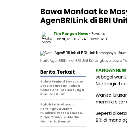
Bawa Manfaat ke Masy
AgenBRILink di BRI Uni
Tim Pangan News
- Pewarta
Jumat, 12 Juli 2024
- 09:55 WIB
Narti, AgenBRILink di BRI Unit Karangboyo, Jawa Te
PANGANNEW
Berita Terkait
sebagai wanit
Solusi Penjual Bakso dan
Narti ingin t
Soto, Kemasan Tahan
Panas Anti-Meleot Jaga
Kualitas Kuah
Wanita lulusan
memiliki cita-c
Salah Satu Alasan
Pentingnya UMKM
Seperti diket
Publikasi Press Release,
Biaya Tampil di Media
BRI di mana 
Online Itu Hemat