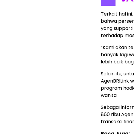
Terkait hal i
bahwa perser
yang supporti
terhadap mas
“Kami akan t
banyak lagi 
lebih baik bag
Selain itu, u
AgenBRILink 
program hadia
wanita.
Sebagai inform
860 ribu Agen
transaksi finan
Baca Juga: