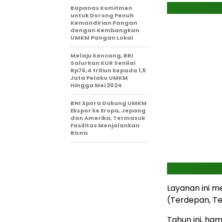
Bapanas Komitmen
untuk Dorong Penuh
Kemandirian Pangan
dengan Kembangkan
UMKM Pangan Lokal
Melaju Kencang, BRI
Salurkan KUR Senilai
Rp76,4 triliun kepada 1,5
Juta Pelaku UMKM
Hingga Mei 2024
BNI Xpora Dukung UMKM
Ekspor ke Eropa, Jepang
dan Amerika, Termasuk
Fasilitas Menjalankan
Bisnis
Layanan ini m
(Terdepan, Ter
Tahun ini, ha