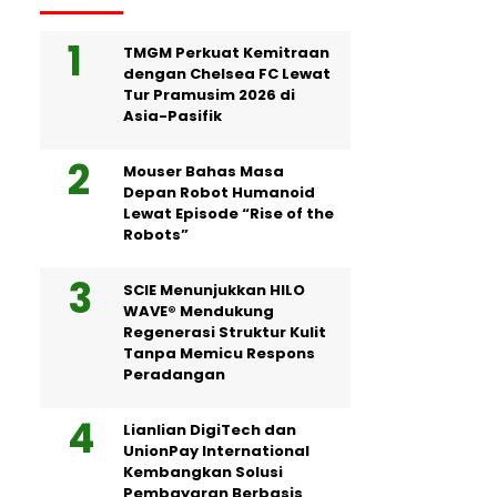
TMGM Perkuat Kemitraan
dengan Chelsea FC Lewat
Tur Pramusim 2026 di
Asia-Pasifik
Mouser Bahas Masa
Depan Robot Humanoid
Lewat Episode “Rise of the
Robots”
SCIE Menunjukkan HILO
WAVE® Mendukung
Regenerasi Struktur Kulit
Tanpa Memicu Respons
Peradangan
Lianlian DigiTech dan
UnionPay International
Kembangkan Solusi
Pembayaran Berbasis