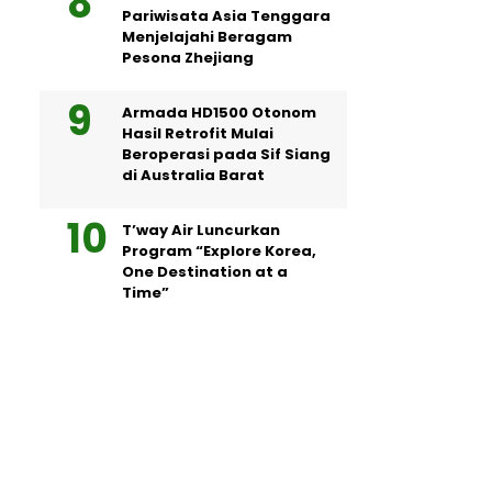
Pariwisata Asia Tenggara
Menjelajahi Beragam
Pesona Zhejiang
Armada HD1500 Otonom
Hasil Retrofit Mulai
Beroperasi pada Sif Siang
di Australia Barat
T’way Air Luncurkan
Program “Explore Korea,
One Destination at a
Time”