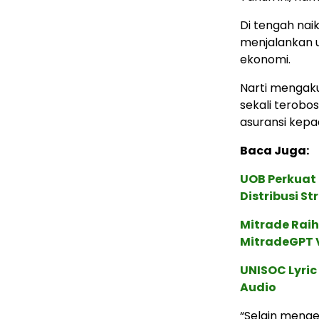
Di tengah nai
menjalankan 
ekonomi.
Narti mengaku
sekali terobo
asuransi kepa
Baca Juga:
UOB Perkuat
Distribusi St
Mitrade Raih
MitradeGPT V
UNISOC Lyri
Audio
“Selain menge