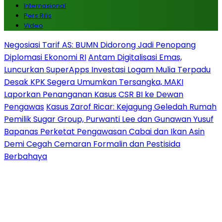
Internasional
Pers Rilis
Video
Negosiasi Tarif AS: BUMN Didorong Jadi Penopang
Diplomasi Ekonomi RI
Antam Digitalisasi Emas,
Luncurkan SuperApps Investasi Logam Mulia Terpadu
Desak KPK Segera Umumkan Tersangka, MAKI
Laporkan Penanganan Kasus CSR BI ke Dewan
Pengawas
Kasus Zarof Ricar: Kejagung Geledah Rumah
Pemilik Sugar Group, Purwanti Lee dan Gunawan Yusuf
Bapanas Perketat Pengawasan Cabai dan Ikan Asin
Demi Cegah Cemaran Formalin dan Pestisida
Berbahaya