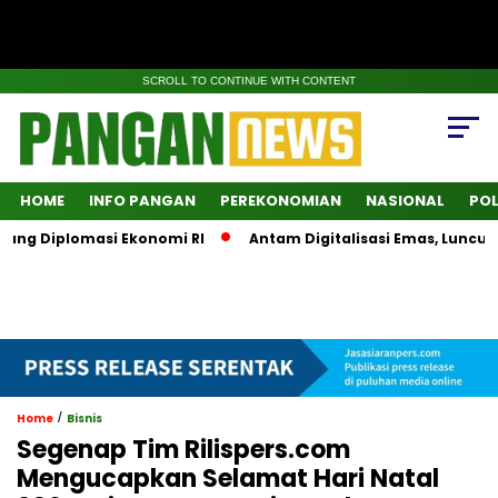
SCROLL TO CONTINUE WITH CONTENT
HOME
INFO PANGAN
PEREKONOMIAN
NASIONAL
POL
ng Diplomasi Ekonomi RI
Antam Digitalisasi Emas, Luncurka
/
Home
Bisnis
Segenap Tim Rilispers.com
Mengucapkan Selamat Hari Natal