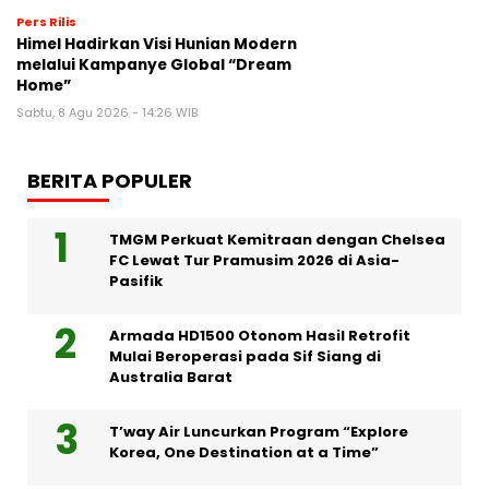
Pers Rilis
Himel Hadirkan Visi Hunian Modern
melalui Kampanye Global “Dream
Home”
Sabtu, 8 Agu 2026 - 14:26 WIB
BERITA POPULER
TMGM Perkuat Kemitraan dengan Chelsea
FC Lewat Tur Pramusim 2026 di Asia-
Pasifik
Armada HD1500 Otonom Hasil Retrofit
Mulai Beroperasi pada Sif Siang di
Australia Barat
T’way Air Luncurkan Program “Explore
Korea, One Destination at a Time”