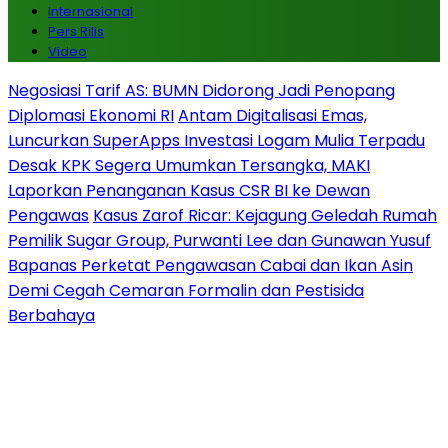
Internasional
Pers Rilis
Video
Negosiasi Tarif AS: BUMN Didorong Jadi Penopang
Diplomasi Ekonomi RI
Antam Digitalisasi Emas,
Luncurkan SuperApps Investasi Logam Mulia Terpadu
Desak KPK Segera Umumkan Tersangka, MAKI
Laporkan Penanganan Kasus CSR BI ke Dewan
Pengawas
Kasus Zarof Ricar: Kejagung Geledah Rumah
Pemilik Sugar Group, Purwanti Lee dan Gunawan Yusuf
Bapanas Perketat Pengawasan Cabai dan Ikan Asin
Demi Cegah Cemaran Formalin dan Pestisida
Berbahaya