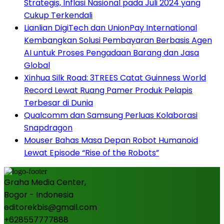
Strategis, Inflasi Nasional pada Juli 2024 yang
Cukup Terkendali
Lianlian DigiTech dan UnionPay International
Kembangkan Solusi Pembayaran Berbasis Agen
AI untuk Proses Pengadaan Barang dan Jasa
Global
Xinhua Silk Road: 3TREES Catat Guinness World
Record Lewat Ruang Pamer Produk Pelapis
Terbesar di Dunia
Qualcomm dan Samsung Perluas Kolaborasi
Snapdragon
Mouser Bahas Masa Depan Robot Humanoid
Lewat Episode “Rise of the Robots”
Graha Media Center,
Bogor - Indonesia
editorekbis@gmail.com
+628557777888