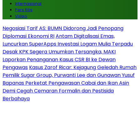
Internasional
Pers Rilis
Video
Negosiasi Tarif AS: BUMN Didorong Jadi Penopang
Diplomasi Ekonomi RI
Antam Digitalisasi Emas,
Luncurkan SuperApps Investasi Logam Mulia Terpadu
Desak KPK Segera Umumkan Tersangka, MAKI
Laporkan Penanganan Kasus CSR BI ke Dewan
Pengawas
Kasus Zarof Ricar: Kejagung Geledah Rumah
Pemilik Sugar Group, Purwanti Lee dan Gunawan Yusuf
Bapanas Perketat Pengawasan Cabai dan Ikan Asin
Demi Cegah Cemaran Formalin dan Pestisida
Berbahaya