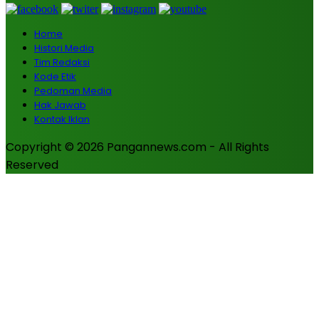
Home
Histori Media
Tim Redaksi
Kode Etik
Pedoman Media
Hak Jawab
Kontak Iklan
Copyright © 2026 Pangannews.com - All Rights
Reserved