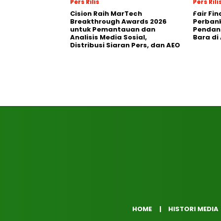
Pers Rilis
Pers Rili
Cision Raih MarTech
Fair Fi
Breakthrough Awards 2026
Perban
untuk Pemantauan dan
Pendana
Analisis Media Sosial,
Bara di
Distribusi Siaran Pers, dan AEO
HOME
HISTORI MEDIA