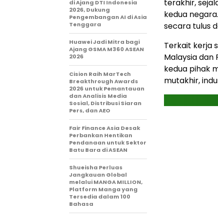
terakhir, sej
di Ajang DTI Indonesia
2026, Dukung
kedua negara.
Pengembangan AI di Asia
Tenggara
secara tulus d
Huawei Jadi Mitra bagi
Terkait kerja 
Ajang GSMA M360 ASEAN
Malaysia dan 
2026
kedua pihak m
Cision Raih MarTech
mutakhir, indu
Breakthrough Awards
2026 untuk Pemantauan
dan Analisis Media
Sosial, Distribusi Siaran
Pers, dan AEO
Fair Finance Asia Desak
Perbankan Hentikan
Pendanaan untuk Sektor
Batu Bara di ASEAN
Shueisha Perluas
Jangkauan Global
melalui MANGA MILLION,
Platform Manga yang
Tersedia dalam 100
Bahasa