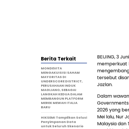
BEIJING, 3 Ju
Berita Terkait
memperkuat k
MONDEVITA
mengembangkan
MENGAKUISISI SAHAM
tersebut disa
MAYORITAS DI
UNDERSCORE DISTRICT,
Jazlan.
PERUSAHAAN INDUK
MAGLIANO, SEBAGAI
LANGKAH KEDUA DALAM
Dalam wawanc
MEMBANGUN PLATFORM
Governments 
MEREK MEWAH ITALIA
BARU
2026 yang ber
Mei lalu, Nur 
HIKSEMI Tampilkan Solusi
Penyimpanan Data
Malaysia dan
untuk Seluruh Skenario