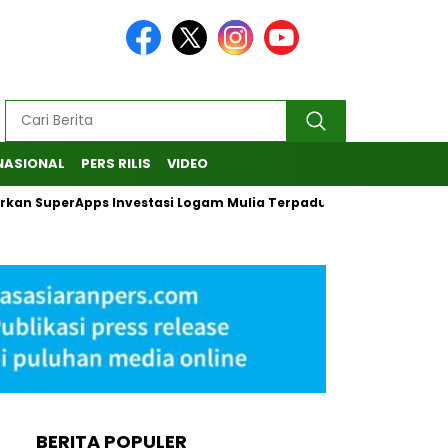
NASIONAL
PERS RILIS
VIDEO
urkan SuperApps Investasi Logam Mulia Terpadu
Desak KPK 
BERITA POPULER