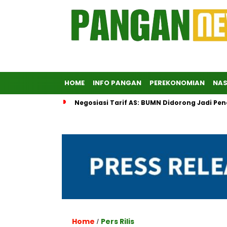
HOME
INFO PANGAN
PEREKONOMIAN
NAS
Negosiasi Tarif AS: BUMN Didorong Jadi Pe
Home
Pers Rilis
/