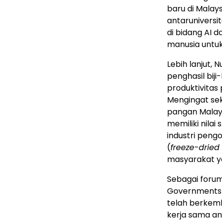
baru di Malay
antaruniversi
di bidang AI
manusia untu
Lebih lanjut, 
penghasil biji
produktivitas
Mengingat se
pangan Malays
memiliki nilai
industri pen
(
freeze-dried
masyarakat y
Sebagai forum
Governments 
telah berkem
kerja sama an