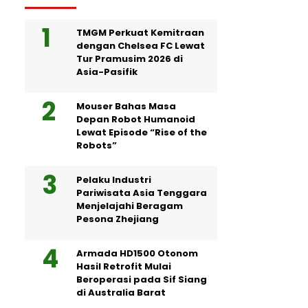
TMGM Perkuat Kemitraan
dengan Chelsea FC Lewat
Tur Pramusim 2026 di
Asia-Pasifik
Mouser Bahas Masa
Depan Robot Humanoid
Lewat Episode “Rise of the
Robots”
Pelaku Industri
Pariwisata Asia Tenggara
Menjelajahi Beragam
Pesona Zhejiang
Armada HD1500 Otonom
Hasil Retrofit Mulai
Beroperasi pada Sif Siang
di Australia Barat