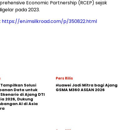
prehensive Economic Partnership (RCEP) sejak
digelar pada 2023.
:
https://en.imsilkroad.com/p/350822.html
s
Pers Rilis
 Tampilkan Solusi
Huawei Jadi Mitra bagi Ajang
panan Data untuk
GSMA M360 ASEAN 2026
 Skenario di Ajang DTI
ia 2026, Dukung
angan AI di Asia
ra