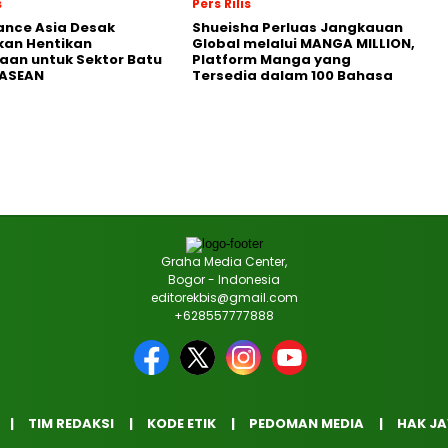
s
Pers Rilis
nance Asia Desak
Shueisha Perluas Jangkauan
kan Hentikan
Global melalui MANGA MILLION,
an untuk Sektor Batu
Platform Manga yang
 ASEAN
Tersedia dalam 100 Bahasa
Graha Media Center,
Bogor - Indonesia
editorekbis@gmail.com
+628557777888
TIM REDAKSI
KODE ETIK
PEDOMAN MEDIA
HAK J