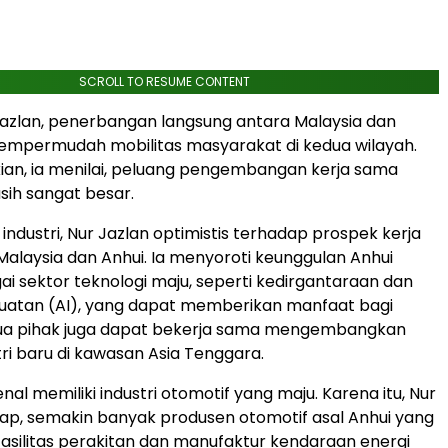
SCROLL TO RESUME CONTENT
azlan, penerbangan langsung antara Malaysia dan
empermudah mobilitas masyarakat di kedua wilayah.
ian, ia menilai, peluang pengembangan kerja sama
sih sangat besar.
industri, Nur Jazlan optimistis terhadap prospek kerja
alaysia dan Anhui. Ia menyoroti keunggulan Anhui
i sektor teknologi maju, seperti kedirgantaraan dan
uatan (AI), yang dapat memberikan manfaat bagi
dua pihak juga dapat bekerja sama mengembangkan
tri baru di kawasan Asia Tenggara.
enal memiliki industri otomotif yang maju. Karena itu, Nur
ap, semakin banyak produsen otomotif asal Anhui yang
silitas perakitan dan manufaktur kendaraan energi