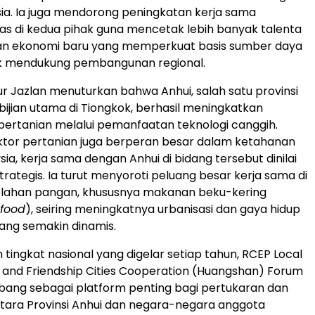
sia. Ia juga mendorong peningkatan kerja sama
tas di kedua pihak guna mencetak lebih banyak talenta
 dan ekonomi baru yang memperkuat basis sumber daya
k mendukung pembangunan regional.
Nur Jazlan menuturkan bahwa Anhui, salah satu provinsi
-bijian utama di Tiongkok, berhasil meningkatkan
 pertanian melalui pemanfaatan teknologi canggih.
ktor pertanian juga berperan besar dalam ketahanan
ia, kerja sama dengan Anhui di bidang tersebut dinilai
 strategis. Ia turut menyoroti peluang besar kerja sama di
golahan pangan, khususnya makanan beku-kering
 food
), seiring meningkatnya urbanisasi dan gaya hidup
ang semakin dinamis.
 tingkat nasional yang digelar setiap tahun, RCEP Local
and Friendship Cities Cooperation (Huangshan) Forum
bang sebagai platform penting bagi pertukaran dan
tara Provinsi Anhui dan negara-negara anggota