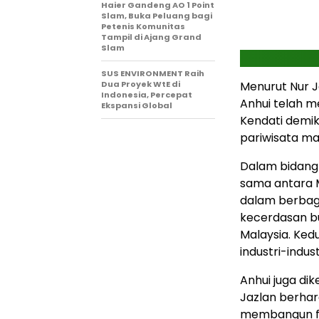
Haier Gandeng AO 1 Point
Slam, Buka Peluang bagi
Petenis Komunitas
Tampil di Ajang Grand
Slam
SUS ENVIRONMENT Raih
Dua Proyek WtE di
Menurut Nur J
Indonesia, Percepat
Anhui telah m
Ekspansi Global
Kendati demik
pariwisata ma
Dalam bidang 
sama antara M
dalam berbaga
kecerdasan b
Malaysia. Ke
industri-indus
Anhui juga dik
Jazlan berhar
membangun fa