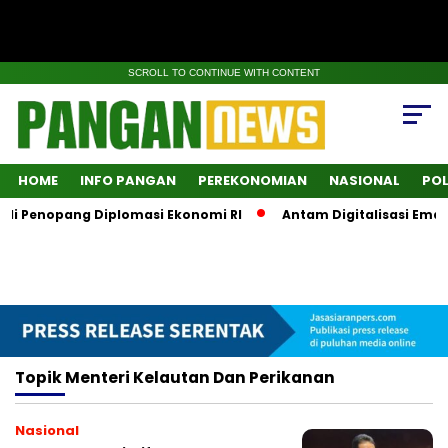
SCROLL TO CONTINUE WITH CONTENT
HOME
INFO PANGAN
PEREKONOMIAN
NASIONAL
POL
di Penopang Diplomasi Ekonomi RI
Antam Digitalisasi Emas,
Topik
Menteri Kelautan Dan Perikanan
Nasional