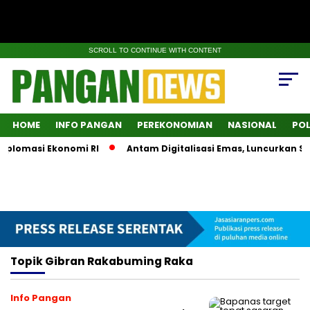
SCROLL TO CONTINUE WITH CONTENT
HOME
INFO PANGAN
PEREKONOMIAN
NASIONAL
POL
lomasi Ekonomi RI
Antam Digitalisasi Emas, Luncurkan Supe
Topik
Gibran Rakabuming Raka
Info Pangan