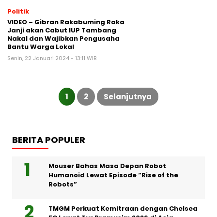
Politik
VIDEO – Gibran Rakabuming Raka
Janji akan Cabut IUP Tambang
Nakal dan Wajibkan Pengusaha
Bantu Warga Lokal
Senin, 22 Januari 2024 - 13:11 WIB
Paginasi
pos
1
2
Selanjutnya
BERITA POPULER
Mouser Bahas Masa Depan Robot
Humanoid Lewat Episode “Rise of the
Robots”
TMGM Perkuat Kemitraan dengan Chelsea