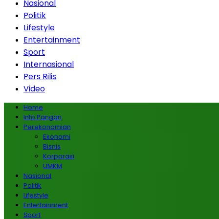
Nasional
Politik
Lifestyle
Entertainment
Sport
Internasional
Pers Rilis
Video
Home
Info Pangan
Perekonomian
Ekonomi
Bisnis
Korporasi
UMKM
Nasional
Politik
Lifestyle
Entertainment
Sport