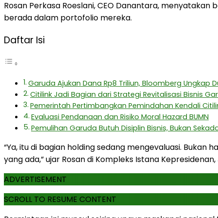
Rosan Perkasa Roeslani, CEO Danantara, menyatakan bah
berada dalam portofolio mereka.
Daftar Isi
Garuda Ajukan Dana Rp8 Triliun, Bloomberg Ungkap 
Citilink Jadi Bagian dari Strategi Revitalisasi Bisnis G
Pemerintah Pertimbangkan Pemindahan Kendali Citili
Evaluasi Pendanaan dan Risiko Moral Hazard BUMN
Pemulihan Garuda Butuh Disiplin Bisnis, Bukan Sekad
“Ya, itu di bagian holding sedang mengevaluasi. Buka
yang ada,” ujar Rosan di Kompleks Istana Kepresidenan, 
ADVERTISEMENT
SCROLL TO RESUME CONTENT