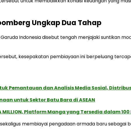
 tersebut untuk membalikkan kondisi keuangan yang masih
Bloomberg Ungkap Dua Tahap
uda Indonesia disebut tengah menjajaki suntikan modal s
sebut, kesepakatan pembiayaan ini berpeluang tercapai
k Pemantauan dan Analisis Media Sosial, Distribusi
naan untuk Sektor Batu Bara di ASEAN
 MILLION, Platform Manga yang Tersedia dalam 100
 sekaligus membiayai pengadaan armada baru sebagai bag