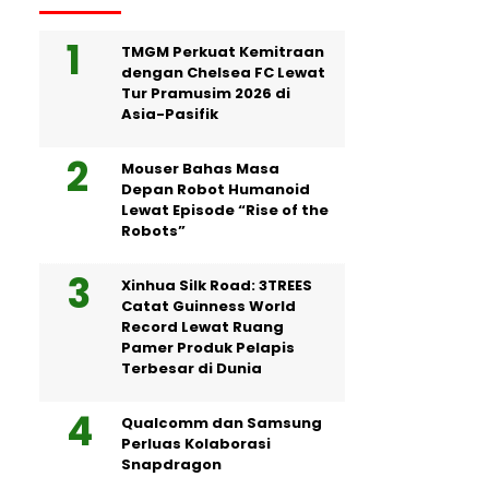
TMGM Perkuat Kemitraan
dengan Chelsea FC Lewat
Tur Pramusim 2026 di
Asia-Pasifik
Mouser Bahas Masa
Depan Robot Humanoid
Lewat Episode “Rise of the
Robots”
Xinhua Silk Road: 3TREES
Catat Guinness World
Record Lewat Ruang
Pamer Produk Pelapis
Terbesar di Dunia
Qualcomm dan Samsung
Perluas Kolaborasi
Snapdragon