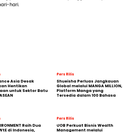
ari-hari.
s
Pers Rilis
nance Asia Desak
Shueisha Perluas Jangkauan
kan Hentikan
Global melalui MANGA MILLION,
an untuk Sektor Batu
Platform Manga yang
 ASEAN
Tersedia dalam 100 Bahasa
s
Pers Rilis
VIRONMENT Raih Dua
UOB Perkuat Bisnis Wealth
WtE di Indonesia,
Management melalui