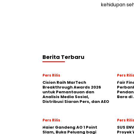
kehidupan seh
Berita Terbaru
Pers Rilis
Pers Rili
Cision Raih MarTech
Fair Fi
Breakthrough Awards 2026
Perban
untuk Pemantauan dan
Pendana
Analisis Media Sosial,
Bara di
Distribusi Siaran Pers, dan AEO
Pers Rilis
Pers Rili
Haier Gandeng AO 1 Point
SUS EN
Slam, Buka Peluang bagi
Proyek 