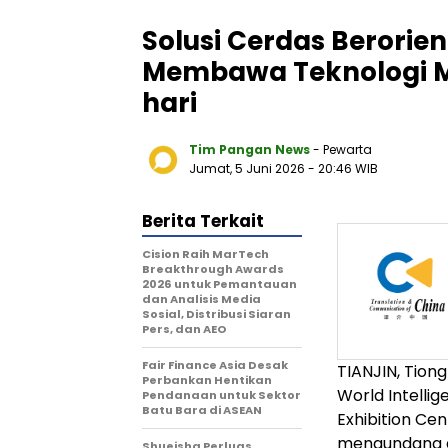
Solusi Cerdas Berorient
Membawa Teknologi Mu
hari
Tim Pangan News
- Pewarta
Jumat, 5 Juni 2026
- 20:46 WIB
Berita Terkait
Cision Raih MarTech
Breakthrough Awards
2026 untuk Pemantauan
dan Analisis Media
Sosial, Distribusi Siaran
Pers, dan AEO
Fair Finance Asia Desak
TIANJIN, Tion
Perbankan Hentikan
World Intelli
Pendanaan untuk Sektor
Batu Bara di ASEAN
Exhibition Cen
mengundang d
Shueisha Perluas