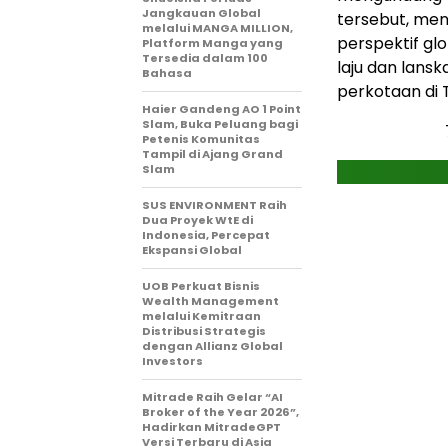
Jangkauan Global
tersebut, meng
melalui MANGA MILLION,
perspektif g
Platform Manga yang
Tersedia dalam 100
laju dan lans
Bahasa
perkotaan di 
Haier Gandeng AO 1 Point
Slam, Buka Peluang bagi
Petenis Komunitas
Tampil di Ajang Grand
Slam
SUS ENVIRONMENT Raih
Dua Proyek WtE di
Indonesia, Percepat
Ekspansi Global
UOB Perkuat Bisnis
Wealth Management
melalui Kemitraan
Distribusi Strategis
dengan Allianz Global
Investors
Mitrade Raih Gelar “AI
Broker of the Year 2026”,
Hadirkan MitradeGPT
Versi Terbaru di Asia