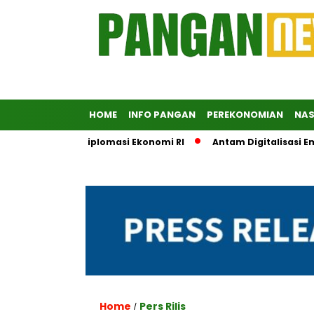
HOME
INFO PANGAN
PEREKONOMIAN
NAS
adi Penopang Diplomasi Ekonomi RI
Antam Digitalisasi Emas
Home
Pers Rilis
/