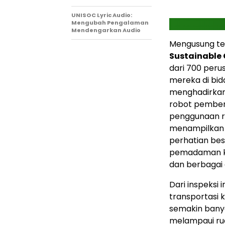
UNISOC Lyric Audio:
Mengubah Pengalaman
Mendengarkan Audio
Mengusung t
Sustainable 
dari 700 per
mereka di bida
menghadirkan
robot pember
penggunaan ru
menampilkan 
perhatian bes
pemadaman ke
dan berbagai a
Dari inspeksi
transportasi 
semakin banya
melampaui ru