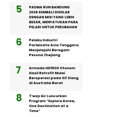
PADMA RUN BANDUNG
2026 KEMBALI DIGELAR
DENGAN MISI YANG LEBIH
BESAR, MENYATUKAN PARA
PELARI UNTUK PERUBAHAN
Pelaku Industri
Pariwisata Asia Tenggara
Menjelajahi Beragam
Pesona Zhejiang
Armada HD1500 Otonom
Hasil Retrofit Mulai
Beroperasi pada Sif Siang
di Australia Barat
T’way Air Luncurkan
Program “Explore Korea,
One Destination at a
Time”