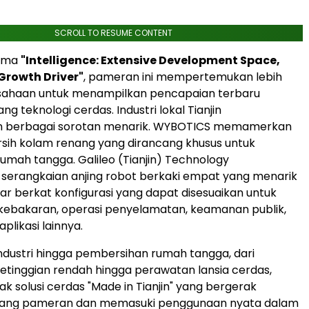
SCROLL TO RESUME CONTENT
ema
"Intelligence: Extensive Development Space,
Growth Driver"
, pameran ini mempertemukan lebih
usahaan untuk menampilkan pencapaian terbaru
ng teknologi cerdas. Industri lokal Tianjin
 berbagai sorotan menarik. WYBOTICS memamerkan
sih kolam renang yang dirancang khusus untuk
mah tangga. Galileo (Tianjin) Technology
serangkaian anjing robot berkaki empat yang menarik
ar berkat konfigurasi yang dapat disesuaikan untuk
bakaran, operasi penyelamatan, keamanan publik,
plikasi lainnya.
 industri hingga pembersihan rumah tangga, dari
ketinggian rendah hingga perawatan lansia cerdas,
k solusi cerdas "Made in Tianjin" yang bergerak
ang pameran dan memasuki penggunaan nyata dalam