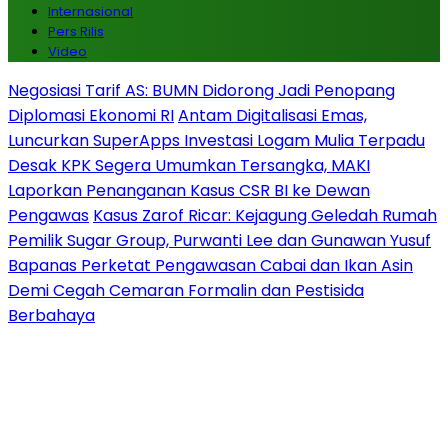
Internasional
Pers Rilis
Video
Negosiasi Tarif AS: BUMN Didorong Jadi Penopang
Diplomasi Ekonomi RI
Antam Digitalisasi Emas,
Luncurkan SuperApps Investasi Logam Mulia Terpadu
Desak KPK Segera Umumkan Tersangka, MAKI
Laporkan Penanganan Kasus CSR BI ke Dewan
Pengawas
Kasus Zarof Ricar: Kejagung Geledah Rumah
Pemilik Sugar Group, Purwanti Lee dan Gunawan Yusuf
Bapanas Perketat Pengawasan Cabai dan Ikan Asin
Demi Cegah Cemaran Formalin dan Pestisida
Berbahaya