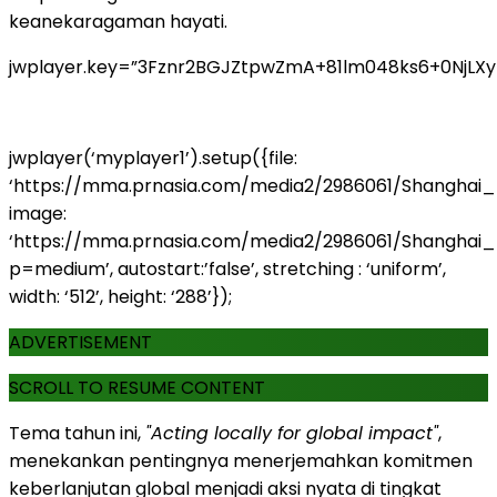
keanekaragaman hayati.
jwplayer.key=”3Fznr2BGJZtpwZmA+81lm048ks6+0NjLX
jwplayer(‘myplayer1’).setup({file:
‘https://mma.prnasia.com/media2/2986061/Shanghai_E
image:
‘https://mma.prnasia.com/media2/2986061/Shanghai_
p=medium’, autostart:’false’, stretching : ‘uniform’,
width: ‘512’, height: ‘288’});
ADVERTISEMENT
SCROLL TO RESUME CONTENT
Tema tahun ini,
"Acting locally for global impact"
,
menekankan pentingnya menerjemahkan komitmen
keberlanjutan global menjadi aksi nyata di tingkat