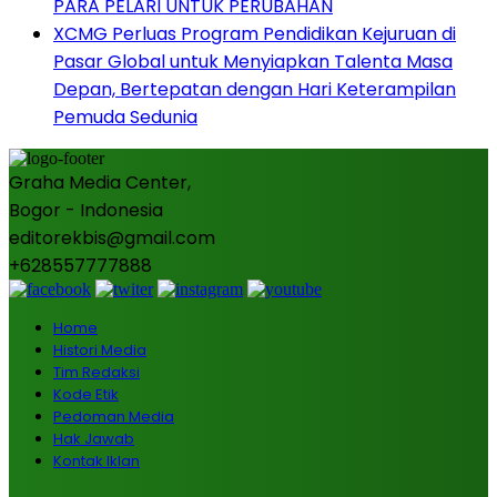
PARA PELARI UNTUK PERUBAHAN
XCMG Perluas Program Pendidikan Kejuruan di
Pasar Global untuk Menyiapkan Talenta Masa
Depan, Bertepatan dengan Hari Keterampilan
Pemuda Sedunia
Graha Media Center,
Bogor - Indonesia
editorekbis@gmail.com
+628557777888
Home
Histori Media
Tim Redaksi
Kode Etik
Pedoman Media
Hak Jawab
Kontak Iklan