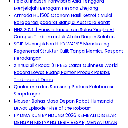
Pelaku Industri Pariwisata Asia Tenggara
Menjelajahi Beragam Pesona Zhejiang
Armada HD1500 Otonom Hasil Retrofit Mulai
Beroperasi pada Sif Siang di Australia Barat
HNS 2026 | Huawei Luncurkan Solusi Xinghe AI
Campus Terbaru untuk Afrika Bagian Selatan
SCIE Menunjukkan HILO WAVE® Mendukung
Regenerasi Struktur Kulit Tanpa Memicu Respons
Peradangan
Xinhua Silk Road: 3TREES Catat Guinness World
Record Lewat Ruang Pamer Produk Pelapis
Terbesar di Dunia
Qualcomm dan Samsung Perluas Kolaborasi
Snapdragon
Mouser Bahas Masa Depan Robot Humanoid
Lewat Episode “Rise of the Robots”
PADMA RUN BANDUNG 2026 KEMBALI DIGELAR
DENGAN MISI YANG LEBIH BESAR, MENYATUKAN