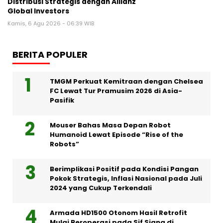
Distribusi Strategis dengan Allianz
Global Investors
Kamis, 6 Agu 2026 - 06:39 WIB
BERITA POPULER
TMGM Perkuat Kemitraan dengan Chelsea
FC Lewat Tur Pramusim 2026 di Asia-
Pasifik
Mouser Bahas Masa Depan Robot
Humanoid Lewat Episode “Rise of the
Robots”
Berimplikasi Positif pada Kondisi Pangan
Pokok Strategis, Inflasi Nasional pada Juli
2024 yang Cukup Terkendali
Armada HD1500 Otonom Hasil Retrofit
Mulai Beroperasi pada Sif Siang di