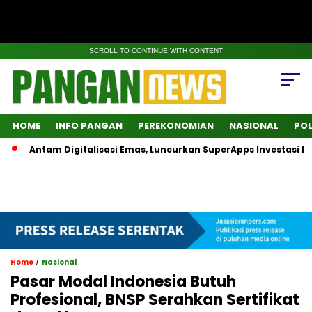
SCROLL TO CONTINUE WITH CONTENT
HOME
INFO PANGAN
PEREKONOMIAN
NASIONAL
POL
Antam Digitalisasi Emas, Luncurkan SuperApps Investasi Logam 
/
Home
Nasional
Pasar Modal Indonesia Butuh
Profesional, BNSP Serahkan Sertifikat