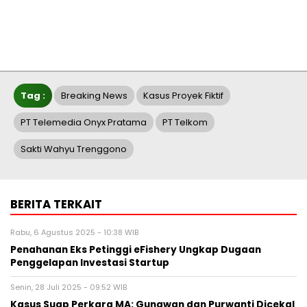
Tag :
Breaking News
Kasus Proyek Fiktif
PT Telemedia Onyx Pratama
PT Telkom
Sakti Wahyu Trenggono
BERITA TERKAIT
Rabu, 6 Agustus 2025 - 10:38 WIB
Penahanan Eks Petinggi eFishery Ungkap Dugaan
Penggelapan Investasi Startup
Senin, 28 Juli 2025 - 09:52 WIB
Kasus Suap Perkara MA: Gunawan dan Purwanti Dicekal