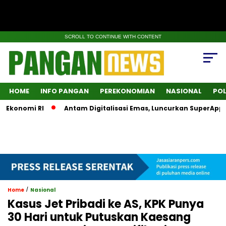
SCROLL TO CONTINUE WITH CONTENT
HOME
INFO PANGAN
PEREKONOMIAN
NASIONAL
POL
onomi RI
Antam Digitalisasi Emas, Luncurkan SuperApps Inv
/
Home
Nasional
Kasus Jet Pribadi ke AS, KPK Punya
30 Hari untuk Putuskan Kaesang