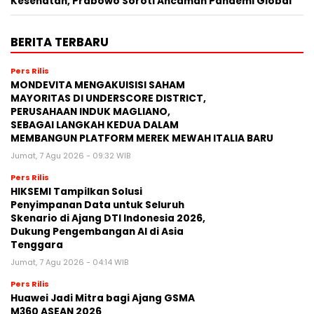
Kesehatan, Prabowo Soroti Ancaman Pandemi Global
BERITA TERBARU
Pers Rilis
MONDEVITA MENGAKUISISI SAHAM
MAYORITAS DI UNDERSCORE DISTRICT,
PERUSAHAAN INDUK MAGLIANO,
SEBAGAI LANGKAH KEDUA DALAM
MEMBANGUN PLATFORM MEREK MEWAH ITALIA BARU
Jumat, 7 Agu 2026 - 09:32 WIB
Pers Rilis
HIKSEMI Tampilkan Solusi
Penyimpanan Data untuk Seluruh
Skenario di Ajang DTI Indonesia 2026,
Dukung Pengembangan AI di Asia
Tenggara
Jumat, 7 Agu 2026 - 04:14 WIB
Pers Rilis
Huawei Jadi Mitra bagi Ajang GSMA
M360 ASEAN 2026