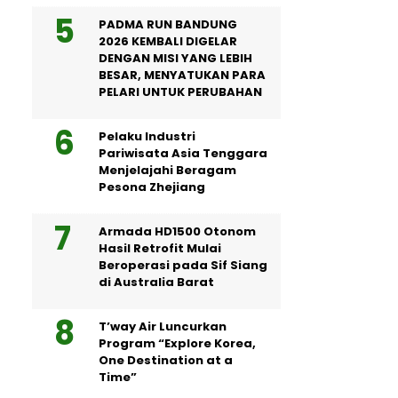
PADMA RUN BANDUNG
2026 KEMBALI DIGELAR
DENGAN MISI YANG LEBIH
BESAR, MENYATUKAN PARA
PELARI UNTUK PERUBAHAN
Pelaku Industri
Pariwisata Asia Tenggara
Menjelajahi Beragam
Pesona Zhejiang
Armada HD1500 Otonom
Hasil Retrofit Mulai
Beroperasi pada Sif Siang
di Australia Barat
T’way Air Luncurkan
Program “Explore Korea,
One Destination at a
Time”