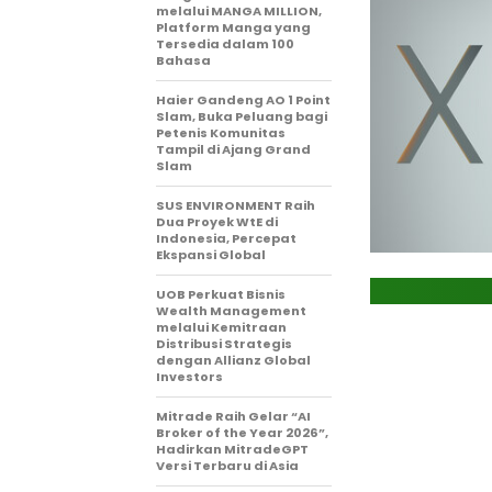
melalui MANGA MILLION,
Platform Manga yang
Tersedia dalam 100
Bahasa
Haier Gandeng AO 1 Point
Slam, Buka Peluang bagi
Petenis Komunitas
Tampil di Ajang Grand
Slam
SUS ENVIRONMENT Raih
Dua Proyek WtE di
Indonesia, Percepat
Ekspansi Global
UOB Perkuat Bisnis
Wealth Management
melalui Kemitraan
Distribusi Strategis
dengan Allianz Global
Investors
Mitrade Raih Gelar “AI
Broker of the Year 2026”,
Hadirkan MitradeGPT
Versi Terbaru di Asia