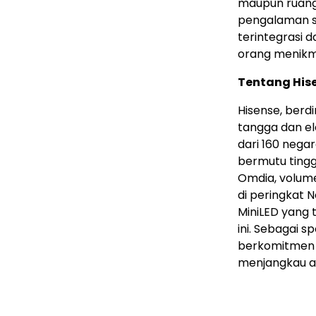
maupun ruang 
pengalaman si
terintegrasi 
orang menikma
Tentang His
Hisense, berd
tangga dan el
dari 160 nega
bermutu tingg
Omdia, volume
di peringkat 
MiniLED yang 
ini. Sebagai 
berkomitmen m
menjangkau au