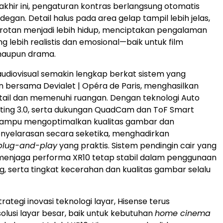
akhir ini, pengaturan kontras berlangsung otomatis
degan. Detail halus pada area gelap tampil lebih jelas,
rotan menjadi lebih hidup, menciptakan pengalaman
 lebih realistis dan emosional—baik untuk film
aupun drama.
diovisual semakin lengkap berkat sistem yang
bersama Devialet | Opéra de Paris, menghasilkan
tail dan memenuhi ruangan. Dengan teknologi Auto
sting 3.0, serta dukungan QuadCam dan ToF Smart
mampu mengoptimalkan kualitas gambar dan
nyelarasan secara seketika, menghadirkan
plug-and-play
yang praktis. Sistem pendingin cair yang
menjaga performa XR10 tetap stabil dalam penggunaan
g, serta tingkat kecerahan dan kualitas gambar selalu
rategi inovasi teknologi layar, Hisense terus
lusi layar besar, baik untuk kebutuhan
home cinema