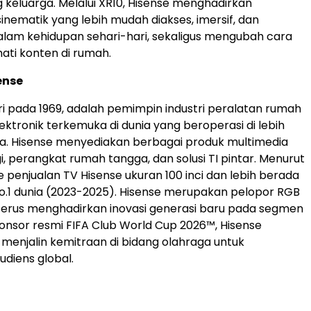
keluarga. Melalui XR10, Hisense menghadirkan
nematik yang lebih mudah diakses, imersif, dan
dalam kehidupan sehari-hari, sekaligus mengubah cara
ti konten di rumah.
ense
iri pada 1969, adalah pemimpin industri peralatan rumah
ektronik terkemuka di dunia yang beroperasi di lebih
ra. Hisense menyediakan berbagai produk multimedia
i, perangkat rumah tangga, dan solusi TI pintar. Menurut
 penjualan TV Hisense ukuran 100 inci dan lebih berada
No.1 dunia (2023-2025). Hisense merupakan pelopor RGB
terus menghadirkan inovasi generasi baru pada segmen
sponsor resmi FIFA Club World Cup 2026™, Hisense
enjalin kemitraan di bidang olahraga untuk
diens global.