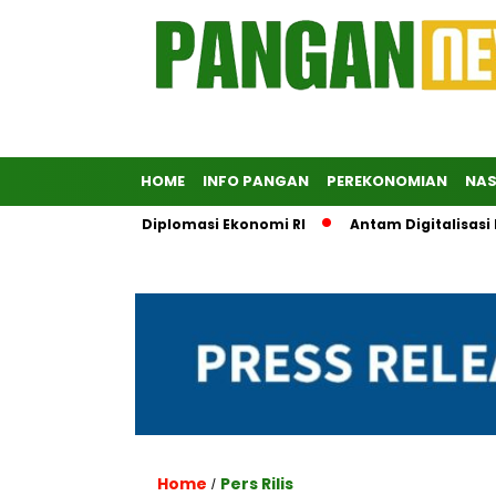
HOME
INFO PANGAN
PEREKONOMIAN
NAS
adi Penopang Diplomasi Ekonomi RI
Antam Digitalisasi Emas
Home
Pers Rilis
/