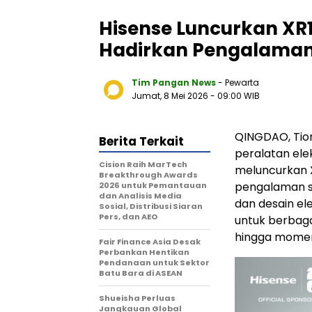
Hisense Luncurkan XR
Hadirkan Pengalaman
Tim Pangan News
- Pewarta
Jumat, 8 Mei 2026
- 09:00 WIB
QINGDAO, Tion
Berita Terkait
peralatan ele
Cision Raih MarTech
meluncurkan 
Breakthrough Awards
pengalaman s
2026 untuk Pemantauan
dan Analisis Media
dan desain e
Sosial, Distribusi Siaran
Pers, dan AEO
untuk berbaga
hingga momen
Fair Finance Asia Desak
Perbankan Hentikan
Pendanaan untuk Sektor
Batu Bara di ASEAN
Shueisha Perluas
Jangkauan Global