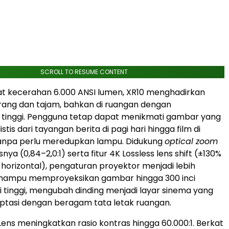
SCROLL TO RESUME CONTENT
t kecerahan 6.000 ANSI lumen, XR10 menghadirkan
erang dan tajam, bahkan di ruangan dengan
tinggi. Pengguna tetap dapat menikmati gambar yang
istis dari tayangan berita di pagi hari hingga film di
tanpa perlu meredupkan lampu. Didukung
optical zoom
snya (0,84–2,0:1) serta fitur 4K Lossless lens shift (±130%
% horizontal), pengaturan proyektor menjadi lebih
mampu memproyeksikan gambar hingga 300 inci
i tinggi, mengubah dinding menjadi layar sinema yang
ptasi dengan beragam tata letak ruangan.
 Lens meningkatkan rasio kontras hingga 60.000:1. Berkat