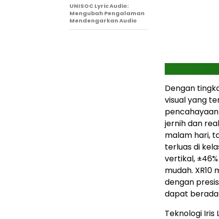
UNISOC Lyric Audio:
Mengubah Pengalaman
Mendengarkan Audio
Dengan tingka
visual yang t
pencahayaan 
jernih dan real
malam hari, 
terluas di kela
vertikal, ±46
mudah. XR10 
dengan presis
dapat berada
Teknologi Iris