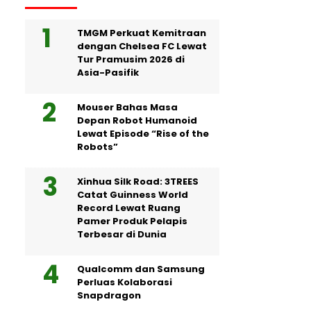
TMGM Perkuat Kemitraan
dengan Chelsea FC Lewat
Tur Pramusim 2026 di
Asia-Pasifik
Mouser Bahas Masa
Depan Robot Humanoid
Lewat Episode “Rise of the
Robots”
Xinhua Silk Road: 3TREES
Catat Guinness World
Record Lewat Ruang
Pamer Produk Pelapis
Terbesar di Dunia
Qualcomm dan Samsung
Perluas Kolaborasi
Snapdragon