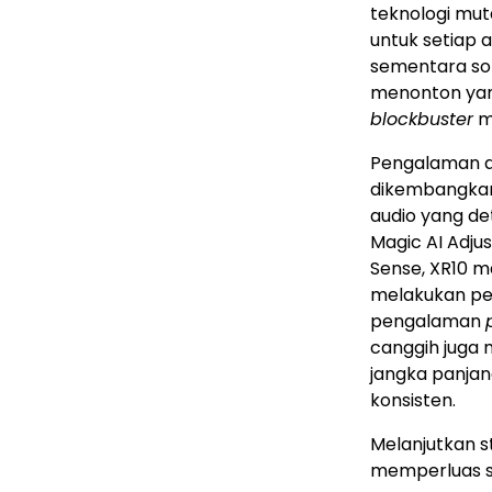
teknologi mut
untuk setiap a
sementara so
menonton yang
blockbuster
m
Pengalaman au
dikembangkan 
audio yang de
Magic AI Adju
Sense, XR10 
melakukan pe
pengalaman
canggih juga 
jangka panjan
konsisten.
Melanjutkan st
memperluas so