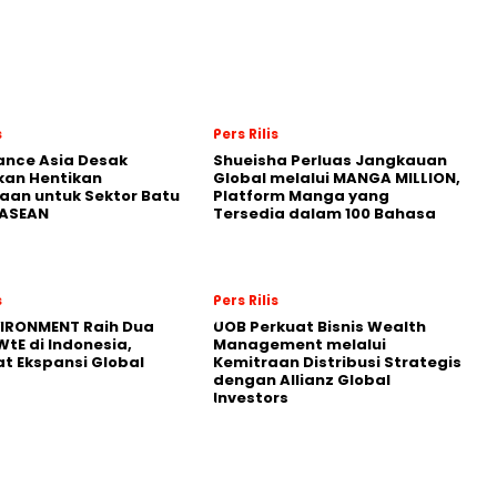
s
Pers Rilis
nance Asia Desak
Shueisha Perluas Jangkauan
kan Hentikan
Global melalui MANGA MILLION,
an untuk Sektor Batu
Platform Manga yang
 ASEAN
Tersedia dalam 100 Bahasa
s
Pers Rilis
VIRONMENT Raih Dua
UOB Perkuat Bisnis Wealth
WtE di Indonesia,
Management melalui
t Ekspansi Global
Kemitraan Distribusi Strategis
dengan Allianz Global
Investors