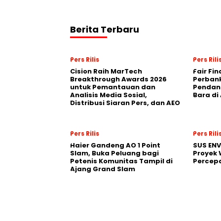
Berita Terbaru
Pers Rilis
Pers Rili
Cision Raih MarTech
Fair Fi
Breakthrough Awards 2026
Perban
untuk Pemantauan dan
Pendana
Analisis Media Sosial,
Bara di
Distribusi Siaran Pers, dan AEO
Pers Rilis
Pers Rili
Haier Gandeng AO 1 Point
SUS EN
Slam, Buka Peluang bagi
Proyek 
Petenis Komunitas Tampil di
Percepa
Ajang Grand Slam