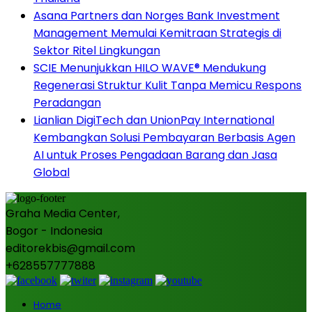
Asana Partners dan Norges Bank Investment
Management Memulai Kemitraan Strategis di
Sektor Ritel Lingkungan
SCIE Menunjukkan HILO WAVE® Mendukung
Regenerasi Struktur Kulit Tanpa Memicu Respons
Peradangan
Lianlian DigiTech dan UnionPay International
Kembangkan Solusi Pembayaran Berbasis Agen
AI untuk Proses Pengadaan Barang dan Jasa
Global
Graha Media Center,
Bogor - Indonesia
editorekbis@gmail.com
+628557777888
Home