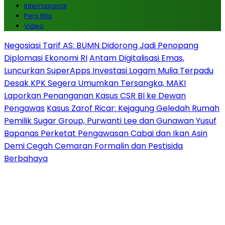
Internasional
Pers Rilis
Video
Negosiasi Tarif AS: BUMN Didorong Jadi Penopang
Diplomasi Ekonomi RI
Antam Digitalisasi Emas,
Luncurkan SuperApps Investasi Logam Mulia Terpadu
Desak KPK Segera Umumkan Tersangka, MAKI
Laporkan Penanganan Kasus CSR BI ke Dewan
Pengawas
Kasus Zarof Ricar: Kejagung Geledah Rumah
Pemilik Sugar Group, Purwanti Lee dan Gunawan Yusuf
Bapanas Perketat Pengawasan Cabai dan Ikan Asin
Demi Cegah Cemaran Formalin dan Pestisida
Berbahaya