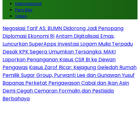
Internasional
Pers Rilis
Video
Negosiasi Tarif AS: BUMN Didorong Jadi Penopang
Diplomasi Ekonomi RI
Antam Digitalisasi Emas,
Luncurkan SuperApps Investasi Logam Mulia Terpadu
Desak KPK Segera Umumkan Tersangka, MAKI
Laporkan Penanganan Kasus CSR BI ke Dewan
Pengawas
Kasus Zarof Ricar: Kejagung Geledah Rumah
Pemilik Sugar Group, Purwanti Lee dan Gunawan Yusuf
Bapanas Perketat Pengawasan Cabai dan Ikan Asin
Demi Cegah Cemaran Formalin dan Pestisida
Berbahaya