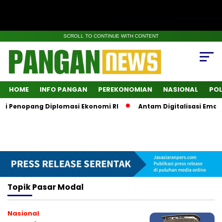
SCROLL TO CONTINUE WITH CONTENT
HOME
INFO PANGAN
PEREKONOMIAN
NASIONAL
POL
di Penopang Diplomasi Ekonomi RI
Antam Digitalisasi Emas,
Topik
Pasar Modal
Nasional