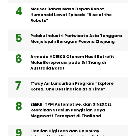
Mouser Bahas Masa Depan Robot
Humanoid Lewat Episode “Rise of the
Robots”
Pelaku Industri Pariwisata Asia Tenggara
Menjelajahi Beragam Pesona Zhejiang
Armada HD1500 Otonom Hasil Retrofit
Mulai Beroperasi pada Sif Siang di
Australia Barat
T’way Air Luncurkan Program “Explore
Korea, One Destination at a Time”
ZEEKR, TPM Automotive, dan SINEXCEL
Resmikan Stasiun Pengisian Daya
Megawatt Tercepat di Thailand
Lianlian DigiTech dan UnionPay