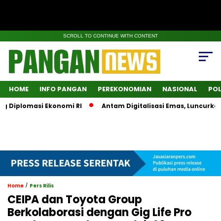
SCROLL TO CONTINUE WITH CONTENT
HOME
INFO PANGAN
PEREKONOMIAN
NASIONAL
POL
iplomasi Ekonomi RI
Antam Digitalisasi Emas, Luncurkan Su
/
Home
Pers Rilis
CEIPA dan Toyota Group
Berkolaborasi dengan Gig Life Pro