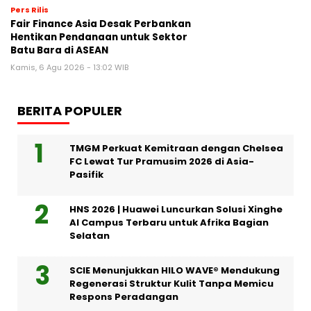
Pers Rilis
Fair Finance Asia Desak Perbankan
Hentikan Pendanaan untuk Sektor
Batu Bara di ASEAN
Kamis, 6 Agu 2026 - 13:02 WIB
BERITA POPULER
TMGM Perkuat Kemitraan dengan Chelsea
FC Lewat Tur Pramusim 2026 di Asia-
Pasifik
HNS 2026 | Huawei Luncurkan Solusi Xinghe
AI Campus Terbaru untuk Afrika Bagian
Selatan
SCIE Menunjukkan HILO WAVE® Mendukung
Regenerasi Struktur Kulit Tanpa Memicu
Respons Peradangan