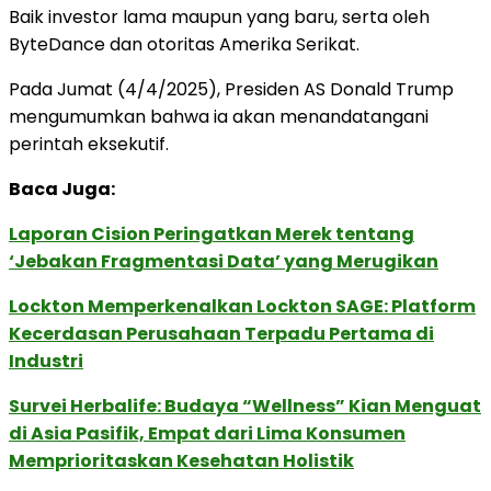
Baik investor lama maupun yang baru, serta oleh
ByteDance dan otoritas Amerika Serikat.
Pada Jumat (4/4/2025), Presiden AS Donald Trump
mengumumkan bahwa ia akan menandatangani
perintah eksekutif.
Baca Juga:
Laporan Cision Peringatkan Merek tentang
‘Jebakan Fragmentasi Data’ yang Merugikan
Lockton Memperkenalkan Lockton SAGE: Platform
Kecerdasan Perusahaan Terpadu Pertama di
Industri
Survei Herbalife: Budaya “Wellness” Kian Menguat
di Asia Pasifik, Empat dari Lima Konsumen
Memprioritaskan Kesehatan Holistik