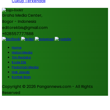
Cukup Terkendali
Graha Media Center,
Bogor - Indonesia
editorekbis@gmail.com
+628557777888
Home
Histori Media
Tim Redaksi
Kode Etik
Pedoman Media
Hak Jawab
Kontak Iklan
Copyright © 2026 Pangannews.com - All Rights
Reserved