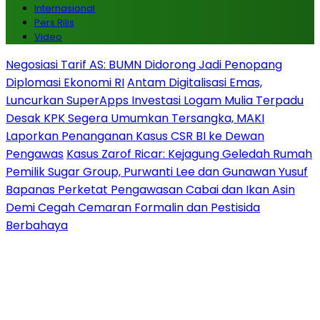
Internasional
Pers Rilis
Video
Negosiasi Tarif AS: BUMN Didorong Jadi Penopang
Diplomasi Ekonomi RI
Antam Digitalisasi Emas,
Luncurkan SuperApps Investasi Logam Mulia Terpadu
Desak KPK Segera Umumkan Tersangka, MAKI
Laporkan Penanganan Kasus CSR BI ke Dewan
Pengawas
Kasus Zarof Ricar: Kejagung Geledah Rumah
Pemilik Sugar Group, Purwanti Lee dan Gunawan Yusuf
Bapanas Perketat Pengawasan Cabai dan Ikan Asin
Demi Cegah Cemaran Formalin dan Pestisida
Berbahaya