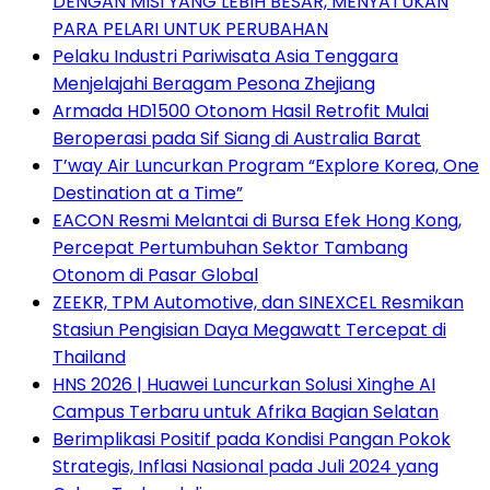
DENGAN MISI YANG LEBIH BESAR, MENYATUKAN
PARA PELARI UNTUK PERUBAHAN
Pelaku Industri Pariwisata Asia Tenggara
Menjelajahi Beragam Pesona Zhejiang
Armada HD1500 Otonom Hasil Retrofit Mulai
Beroperasi pada Sif Siang di Australia Barat
T’way Air Luncurkan Program “Explore Korea, One
Destination at a Time”
EACON Resmi Melantai di Bursa Efek Hong Kong,
Percepat Pertumbuhan Sektor Tambang
Otonom di Pasar Global
ZEEKR, TPM Automotive, dan SINEXCEL Resmikan
Stasiun Pengisian Daya Megawatt Tercepat di
Thailand
HNS 2026 | Huawei Luncurkan Solusi Xinghe AI
Campus Terbaru untuk Afrika Bagian Selatan
Berimplikasi Positif pada Kondisi Pangan Pokok
Strategis, Inflasi Nasional pada Juli 2024 yang