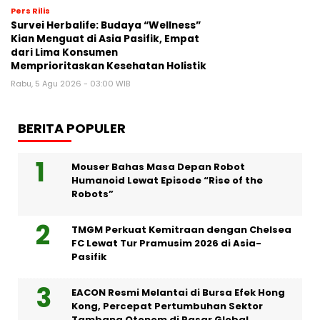
Pers Rilis
Survei Herbalife: Budaya “Wellness”
Kian Menguat di Asia Pasifik, Empat
dari Lima Konsumen
Memprioritaskan Kesehatan Holistik
Rabu, 5 Agu 2026 - 03:00 WIB
BERITA POPULER
Mouser Bahas Masa Depan Robot
Humanoid Lewat Episode “Rise of the
Robots”
TMGM Perkuat Kemitraan dengan Chelsea
FC Lewat Tur Pramusim 2026 di Asia-
Pasifik
EACON Resmi Melantai di Bursa Efek Hong
Kong, Percepat Pertumbuhan Sektor
Tambang Otonom di Pasar Global