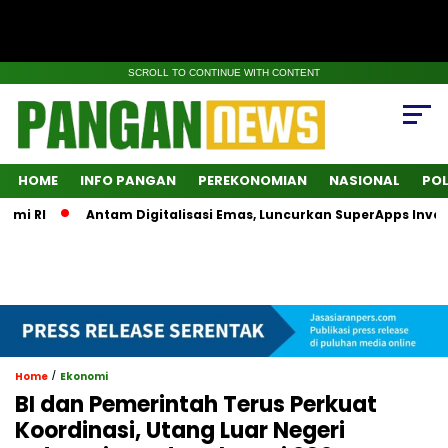
SCROLL TO CONTINUE WITH CONTENT
HOME
INFO PANGAN
PEREKONOMIAN
NASIONAL
POL
RI
Antam Digitalisasi Emas, Luncurkan SuperApps Investasi
/
Home
Ekonomi
BI dan Pemerintah Terus Perkuat
Koordinasi, Utang Luar Negeri