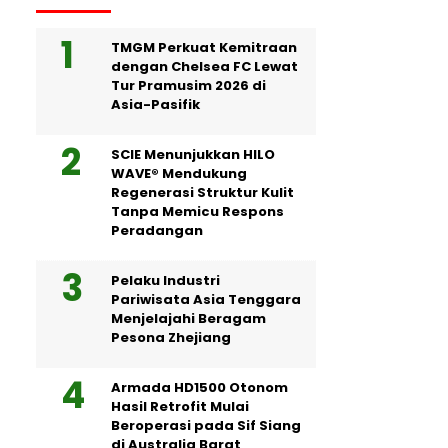
TMGM Perkuat Kemitraan
dengan Chelsea FC Lewat
Tur Pramusim 2026 di
Asia-Pasifik
SCIE Menunjukkan HILO
WAVE® Mendukung
Regenerasi Struktur Kulit
Tanpa Memicu Respons
Peradangan
Pelaku Industri
Pariwisata Asia Tenggara
Menjelajahi Beragam
Pesona Zhejiang
Armada HD1500 Otonom
Hasil Retrofit Mulai
Beroperasi pada Sif Siang
di Australia Barat