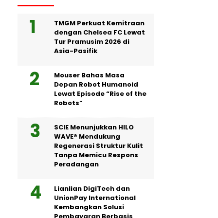
TMGM Perkuat Kemitraan
dengan Chelsea FC Lewat
Tur Pramusim 2026 di
Asia-Pasifik
Mouser Bahas Masa
Depan Robot Humanoid
Lewat Episode “Rise of the
Robots”
SCIE Menunjukkan HILO
WAVE® Mendukung
Regenerasi Struktur Kulit
Tanpa Memicu Respons
Peradangan
Lianlian DigiTech dan
UnionPay International
Kembangkan Solusi
Pembayaran Berbasis