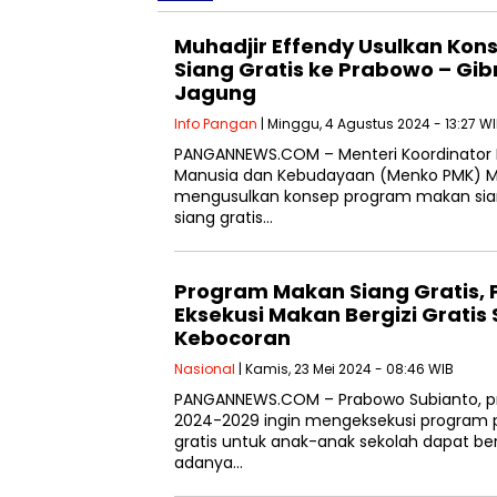
Muhadjir Effendy Usulkan Ko
Siang Gratis ke Prabowo – Gib
Jagung
Info Pangan
| Minggu, 4 Agustus 2024 - 13:27 W
PANGANNEWS.COM – Menteri Koordinato
Manusia dan Kebudayaan (Menko PMK) Mu
mengusulkan konsep program makan sian
siang gratis…
Program Makan Siang Gratis, 
Eksekusi Makan Bergizi Gratis 
Kebocoran
Nasional
| Kamis, 23 Mei 2024 - 08:46 WIB
PANGANNEWS.COM – Prabowo Subianto, pre
2024-2029 ingin mengeksekusi program 
gratis untuk anak-anak sekolah dapat ber
adanya…