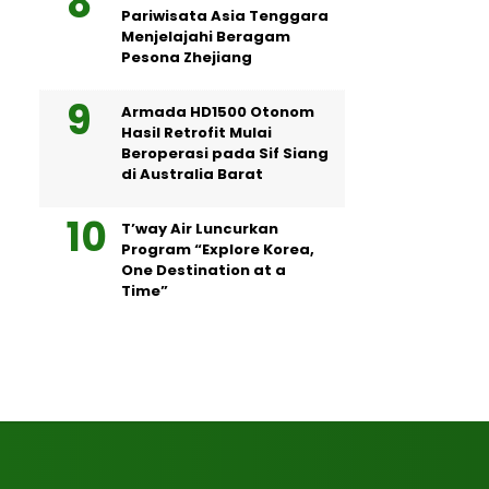
Pariwisata Asia Tenggara
Menjelajahi Beragam
Pesona Zhejiang
Armada HD1500 Otonom
Hasil Retrofit Mulai
Beroperasi pada Sif Siang
di Australia Barat
T’way Air Luncurkan
Program “Explore Korea,
One Destination at a
Time”