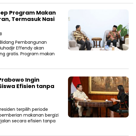
nsep Program Makan
ran, Termasuk Nasi
IB
r Bidang Pembangunan
hadjir Effendy akan
g gratis. Program makan
Prabowo Ingin
Siswa Efisien tanpa
siden terpilih periode
pemberian makanan bergizi
jalan secara efisien tanpa