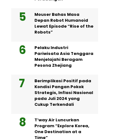
Mouser Bahas Masa
Depan Robot Humanoid
Lewat Episode “Rise of the
Robots”
Pelaku Industri
Pariwisata Asia Tenggara
Menjelajahi Beragam
Pesona Zhejiang
Berimplikasi Positif pada
Kondisi Pangan Pokok
Strategis, Inflasi Nasional
pada Juli 2024 yang
Cukup Terkendali
T’way Air Luncurkan
Program “Explore Korea,
One Destination at a
Time”