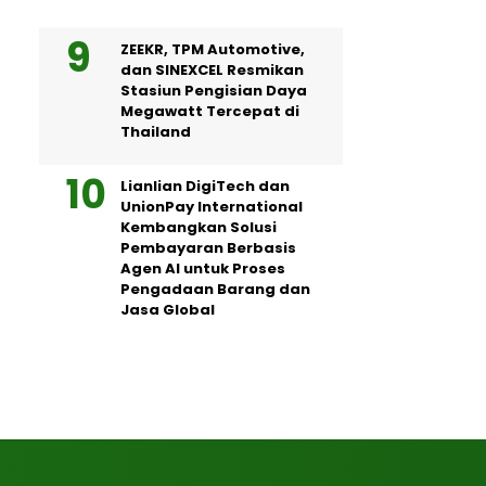
ZEEKR, TPM Automotive,
dan SINEXCEL Resmikan
Stasiun Pengisian Daya
Megawatt Tercepat di
Thailand
Lianlian DigiTech dan
UnionPay International
Kembangkan Solusi
Pembayaran Berbasis
Agen AI untuk Proses
Pengadaan Barang dan
Jasa Global