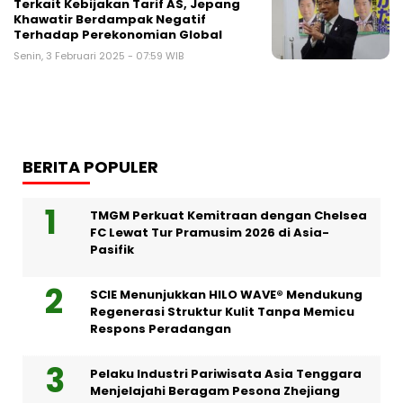
Terkait Kebijakan Tarif AS, Jepang
Khawatir Berdampak Negatif
Terhadap Perekonomian Global
Senin, 3 Februari 2025 - 07:59 WIB
BERITA POPULER
TMGM Perkuat Kemitraan dengan Chelsea
FC Lewat Tur Pramusim 2026 di Asia-
Pasifik
SCIE Menunjukkan HILO WAVE® Mendukung
Regenerasi Struktur Kulit Tanpa Memicu
Respons Peradangan
Pelaku Industri Pariwisata Asia Tenggara
Menjelajahi Beragam Pesona Zhejiang