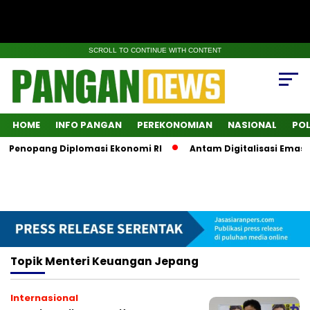
SCROLL TO CONTINUE WITH CONTENT
HOME
INFO PANGAN
PEREKONOMIAN
NASIONAL
POL
i Penopang Diplomasi Ekonomi RI
Antam Digitalisasi Emas, 
Topik
Menteri Keuangan Jepang
Internasional